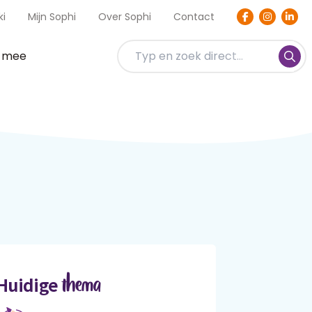
ki
Mijn Sophi
Over Sophi
Contact
t mee
thema
Huidige