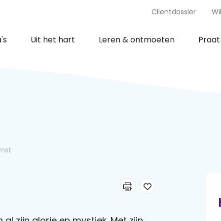
Clientdossier
Wi
's
Uit het hart
Leren & ontmoeten
Praa
mst
 al zijn glorie en mystiek. Met zijn