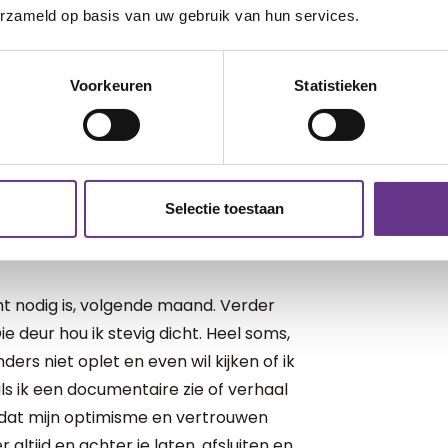
ver zijn hoofd en laat zich vervolgens
erzameld op basis van uw gebruik van hun services.
erug te trekken achter iPad en
n opgetrokken en kijken in stilte naar
cht om dansende, vormloze wezens. Em
Voorkeuren
Statistieken
ijk niet zal goedkeuren. Ze schelen iets
. Of niet echt in ieder geval. Morgen, dat
Selectie toestaan
ht nodig is, volgende maand. Verder
. Die deur hou ik stevig dicht. Heel soms,
ers niet oplet en even wil kijken of ik
als ik een documentaire zie of verhaal
ik dat mijn optimisme en vertrouwen
 altijd en achter je laten, afsluiten en