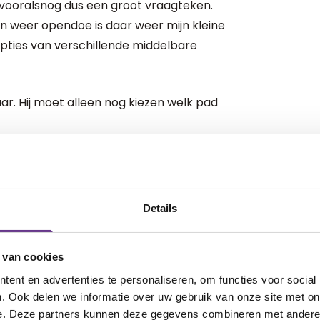
is vooralsnog dus een groot vraagteken.
en weer opendoe is daar weer mijn kleine
e opties van verschillende middelbare
ar. Hij moet alleen nog kiezen welk pad
n. Want de keuze zit hem dwars. Op de
rgje waar hij overheen moet klimmen
Details
ten. Het feit dat hij niet kan zien wat
chtend staat hij op en loopt naar Flo, die
 van cookies
om de kinderlijke klanken van de
ent en advertenties te personaliseren, om functies voor social
beperkte gehoor heen te laten dringen.
. Ook delen we informatie over uw gebruik van onze site met on
 het oog krijgt, maar richt snel zijn blik
e. Deze partners kunnen deze gegevens combineren met andere i