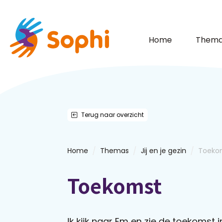
Home
Thema
Terug naar overzicht
/
/
/
Home
Themas
Jij en je gezin
Toeko
Toekomst
Ik kijk naar Em en zie de toekomst in