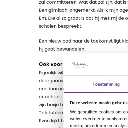
zal committeren. Wat dat zal zijn, dat 
Een glimlach, ongemerkt. Als ik mijn og
Em. Die al zo groot is dat hij met mij d
scholen bespreekt.
Een nieuw pad naar de toekomst ligt kla
hij gaat bewandelen.
Ook voor Flo?
Eigenlijk wil hij het er niet over hebbe
doorgaans vlakke weg, staat nu een be
Toestemming
om daarna zijn weg weer te kunnen hervat
er achter die berg ligt, irriteert hem. Zu
Deze website maakt gebruik
zijn boxje tegen zijn oor heeft gedrukt 
We gebruiken cookies om cont
Teletubbies zo goed mogelijk door zijn 
websiteverkeer te analyseren
Even kijkt hij op als hij zijn grote broer in
media, adverteren en analys