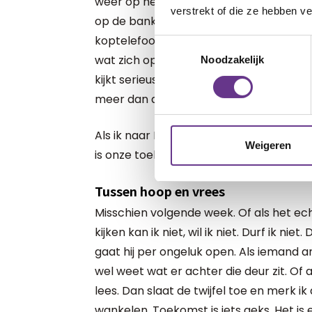
weer op het beeldscherm. Em aait hem o
verstrekt of die ze hebben v
op de bank naast hem zakken om zich t
koptelefoon. Allebei hebben ze hun bene
Toestemmingsselectie
wat zich op het beeld afspeelt. Flo la
Noodzakelijk
kijkt serieus naar iets wat ik waarschijnl
meer dan anderhalf jaar.
Als ik naar Flo kijk, zie ik geen toekomst
Weigeren
is onze toekomst.
Tussen hoop en vrees
Misschien volgende week. Of als het ec
kijken kan ik niet, wil ik niet. Durf ik niet
gaat hij per ongeluk open. Als iemand and
wel weet wat er achter die deur zit. Of 
lees. Dan slaat de twijfel toe en merk 
wankelen. Toekomst is iets geks. Het is er