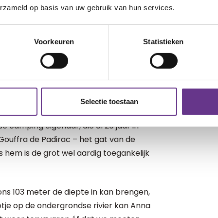
erzameld op basis van uw gebruik van hun services.
 de tent zitters' met een boekje. Voor
Voorkeuren
Statistieken
 is met twee jonge kinderen en een
s niet de hele dag zelf kunnen vermaken.
grot die we niet mogen
Selectie toestaan
 camping eigenaar, die al 20 jaar in
Gouffra de Padirac – het gat van de
 hem is de grot wel aardig toegankelijk
e ons 103 meter de diepte in kan brengen,
otje op de ondergrondse rivier kan Anna