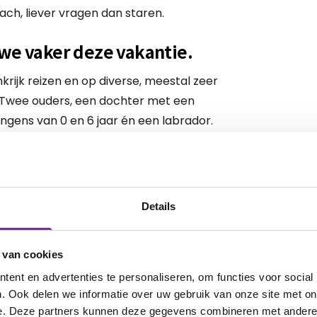
ch, liever vragen dan staren.
 we vaker deze vakantie.
rijk reizen en op diverse, meestal zeer
. Twee ouders, een dochter met een
ngens van 0 en 6 jaar én een labrador.
emaal heel insta-waardig #dapper en
t zie je dat we iedere dag te maken
Details
e de handicaps van Anna Sophie.
tiedagen. Van een drukke supermarkt of
 van cookies
 met alle gevolgen van dien. Iets
ent en advertenties te personaliseren, om functies voor social
? Idem dito. Of we zitten weer eens
. Ook delen we informatie over uw gebruik van onze site met on
e. Deze partners kunnen deze gegevens combineren met andere i
ke dorpjes, kastelen of oerbossen die