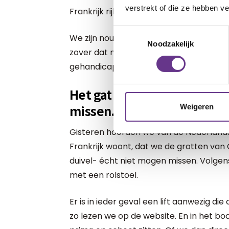
verstrekt of die ze hebben v
Frankrijk rijk is.
Toestemmingsselectie
We zijn nou eenmaal geen typische 'voor
Noodzakelijk
zover dat natuurlijk überhaupt mogelijk
gehandicapt kind, die zich logischerwij
Het gat van de duivel; een 
missen.
Weigeren
Gisteren hoorden we van de Nederlandse
Frankrijk woont, dat we de grotten van 
duivel- écht niet mogen missen. Volgens
met een rolstoel.
Er is in ieder geval een lift aanwezig di
zo lezen we op de website. En in het bo