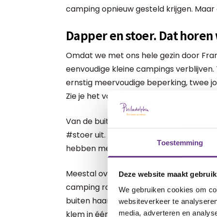
camping opnieuw gesteld krijgen. Maar a
Dapper en stoer. Dat horen
Omdat we met ons hele gezin door Frank
eenvoudige kleine campings verblijven
ernstig meervoudige beperking, twee jo
Zie je het voor je 😁?
Van de buitenkant ziet het er vast all
#stoer uit. Maar zodra je dichterbij kom
Toestemming
hebben met nieuwe uitdagingen vanweg
Meestal over de invulling van de vakan
Deze website maakt gebruik
camping raakt Anna Sophie overprikkeld
We gebruiken cookies om cont
buiten haar vaste structuur ondernemen
websiteverkeer te analyseren
media, adverteren en analys
klem in één van de vele niet toegankelij