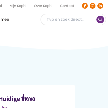
ki
Mijn Sophi
Over Sophi
Contact
t mee
thema
Huidige