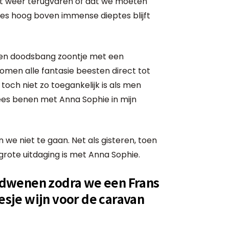
ect weer terugvaren óf dat we moeten
jes hoog boven immense dieptes blijft
 een doodsbang zoontje met een
komen alle fantasie beesten direct tot
 toch niet zo toegankelijk is als men
ees benen met Anna Sophie in mijn
 we niet te gaan. Net als gisteren, toen
rote uitdaging is met Anna Sophie.
erdwenen zodra we een Frans
lesje wijn voor de caravan