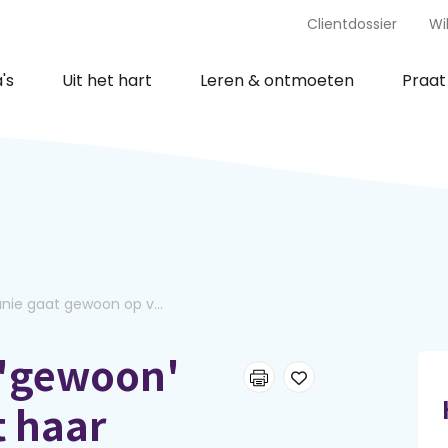
Clientdossier
Wi
's
Uit het hart
Leren & ontmoeten
Praa
nie gaat gewoon op v...
 'gewoon'
t haar