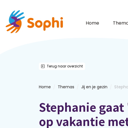
Home
Thema
Terug naar overzicht
/
/
/
Home
Themas
Jij en je gezin
Stepha
Stephanie gaat
op vakantie me