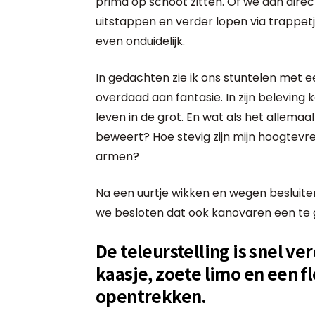
prima op schoot zitten. Of we dan dir
uitstappen en verder lopen via trappet
even onduidelijk.
In gedachten zie ik ons stuntelen met
overdaad aan fantasie. In zijn beleving 
leven in de grot. En wat als het allemaal
beweert? Hoe stevig zijn mijn hoogtevr
armen?
Na een uurtje wikken en wegen besluiten
we besloten dat ook kanovaren een te g
De teleurstelling is snel v
kaasje, zoete limo en een f
opentrekken.