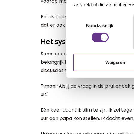
voorop mag lopen.
verstrekt of die ze hebben v
En als laatste hebben we de vragen die
Toestemmingsselectie
dat er ook heel veel.
Noodzakelijk
Het systeem is helaas niet 
Soms accepteert hij niet dat ik een vraa
belangrijk is en naar de prullenbak mag
Weigeren
discussies terecht.
Timon: ‘Als jij de vraag in de prullenba
uit.'
Eén keer dacht ik slim te zijn. Ik zei teg
uur aan papa kon stellen. Ik dacht even 
Na een uur kwam mijn man naar mij toe