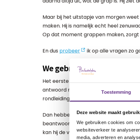
daarna altijd uit, wat de grap is. Hij zie
Maar bij het uitstapje van morgen weet
maken. Hij is namelijk echt heel zenuwach
Op dat moment grappen maken, zorgt 
En dus
probeer
ik op alle vragen zo 
We gebruiken drie vakjes o
Het eerste vakje is de prullenbak. Daar
antwoord niet belangrijk is voor het ui
Toestemming
rondleiding geeft kan bijvoorbeeld naar
Deze website maakt gebruik
Dan hebben we de parkeerplaats. Alle v
We gebruiken cookies om cont
beantwoorden mogen naar de parkeerplaa
websiteverkeer te analyseren
kan hij de vragen van de parkeerplaats 
media, adverteren en analys