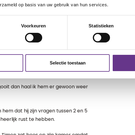
erzameld op basis van uw gebruik van hun services.
 we kunnen beantwoorden. Gelukkig zijn
Voorkeuren
Statistieken
waterdicht.
g niet weet of dat de vraag niet
. We komen dan in van die gezellige
Selectie toestaan
k gooit dan haal ik hem er gewoon weer
en hem dat hij zijn vragen tussen 2 en 5
heerlijk rust te hebben.
. Timon zat boos op zijn kamer omdat