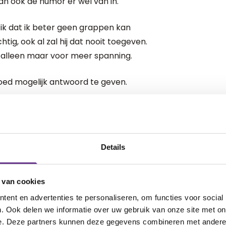
t dan ook de humor er wel van in.
 ik dat ik beter geen grappen kan
tig, ook al zal hij dat nooit toegeven.
alleen maar voor meer spanning.
goed mogelijk antwoord te geven.
m de vragen in te delen.
 gaan alle vragen in waarvan het
tstapje. De vraag welke man de
Details
 de prullenbak.
 van cookies
ragen die alleen de juf kan
ent en advertenties te personaliseren, om functies voor social
ts. Morgen als hij de juf weer ziet
. Ook delen we informatie over uw gebruik van onze site met on
stellen aan haar. Zoals de vraag wie er
e. Deze partners kunnen deze gegevens combineren met andere i