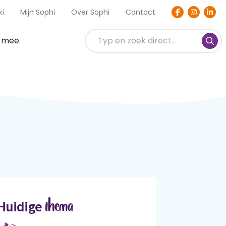
ki
Mijn Sophi
Over Sophi
Contact
t mee
thema
Huidige