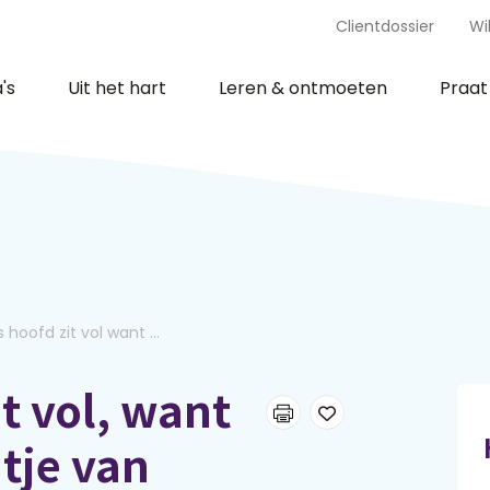
Clientdossier
Wi
's
Uit het hart
Leren & ontmoeten
Praa
hoofd zit vol want ...
t vol, want
itje van