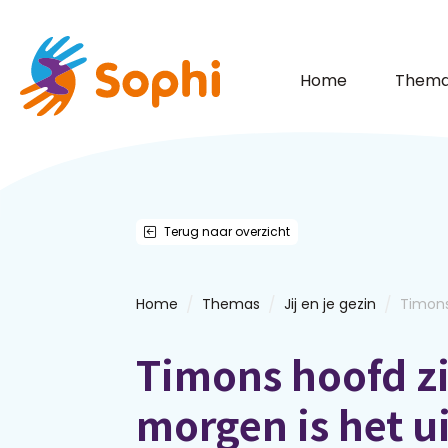
Home
Thema
Terug naar overzicht
/
/
/
Home
Themas
Jij en je gezin
Timons 
Timons hoofd zi
morgen is het u