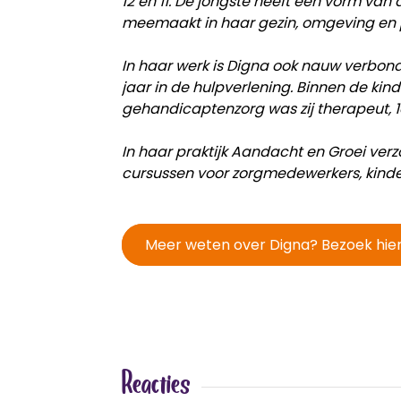
12 en 11. De jongste heeft een vorm van a
meemaakt in haar gezin, omgeving en p
In haar werk is Digna ook nauw verbond
jaar in de hulpverlening. Binnen de kin
gehandicaptenzorg was zij therapeut, 1
In haar praktijk Aandacht en Groei ver
cursussen voor zorgmedewerkers, kinde
Meer weten over Digna? Bezoek hier
Reacties