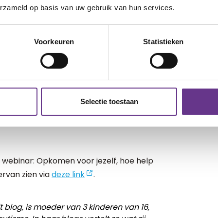
erzameld op basis van uw gebruik van hun services.
ij tevreden met mijn antwoord.
en zin verschijnen van een positieve site
Voorkeuren
Statistieken
 is voor een spin, is een chaos voor een
Selectie toestaan
s webinar: Opkomen voor jezelf, hoe help
ervan zien via
deze link
.
it blog, is moeder van 3 kinderen van 16,