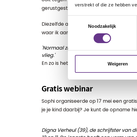
verstrekt of die ze hebben v
gerustgesteld mijn kamer. Blijkbaar is h
Toestemmingsselectie
Diezelfde avond zie ik op social media e
Noodzakelijk
waar ik aan gekoppeld ben.
'Normaal zijn is een illusie. Wat normaal
vlieg.'
En zo is het maar net.
Weigeren
Gratis webinar
Sophi organiseerde op 17 mei een grati
je je kind daarbij? Je kunt de opname hi
Digna Verheul (39), de schrijfster van d