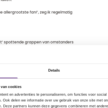
e allergrootste fan!’, zeg ik regelmatig
port’ spottende grappen van omstanders
dat slimme gedoe eigenlijk?’ vragen
 man.
 door klasgenoten dat schaken toch
Details
s op deze dag bij mij, met de vraag of ik
 van cookies
Hij kijkt me verwonderd aan en ik vervolg
ent en advertenties te personaliseren, om functies voor social
. Ook delen we informatie over uw gebruik van onze site met on
ersoon gezien in mijn leven. En als ik die
e. Deze partners kunnen deze gegevens combineren met andere i
l saai.’ Hij lacht en verlaat