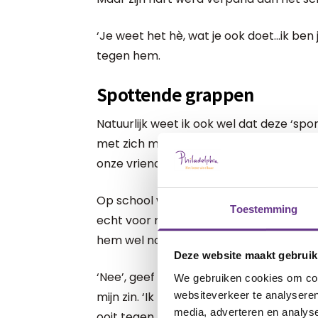
‘Je weet het hè, wat je ook doet…ik ben j
tegen hem.
Spottende grappen
Natuurlijk weet ik ook wel dat deze ‘s
met zich meebrengt. ‘Van wie heeft hij 
onze vrienden spottend aan mij en mijn
Op school wordt er regelmatig beaamd
Toestemming
echt voor nerds is. En dat brengt hem du
hem wel normaal vind.
Deze website maakt gebruik
‘Nee’, geef ik bot en kort als antwoord. 
We gebruiken cookies om cont
websiteverkeer te analyseren
mijn zin. ‘Ik heb nog nooit een normaal p
media, adverteren en analys
ooit tegen kom dan is hij vast heeeeeeeee