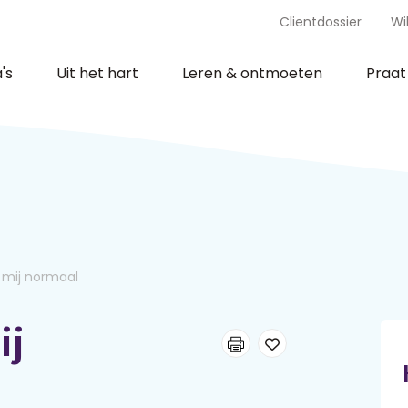
Clientdossier
Wi
's
Uit het hart
Leren & ontmoeten
Praa
e mij normaal
ij