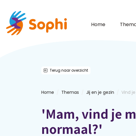
Home
Thema
Terug naar overzicht
/
/
/
Home
Themas
Jij en je gezin
Vind j
'Mam, vind je m
normaal?'