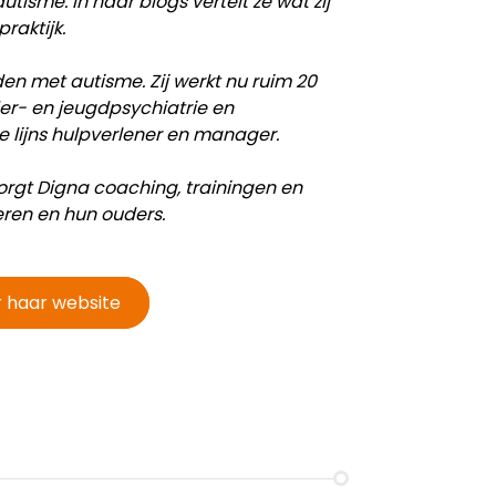
utisme. In haar blogs vertelt ze wat zij
raktijk.
en met autisme. Zij werkt nu ruim 20
der- en jeugdpsychiatrie en
e lijns hulpverlener en manager.
zorgt Digna coaching, trainingen en
ren en hun ouders.
 haar website