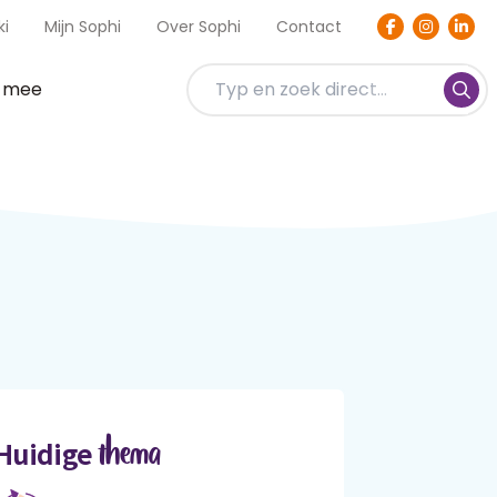
ki
Mijn Sophi
Over Sophi
Contact
t mee
thema
Huidige