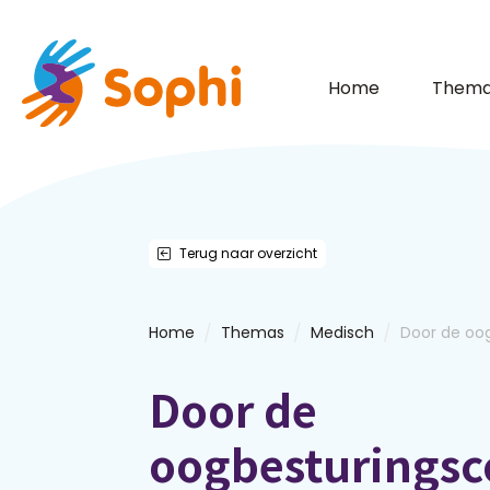
Home
Thema
Terug naar overzicht
/
/
/
Home
Themas
Medisch
Door de oo
Door de
oogbesturings