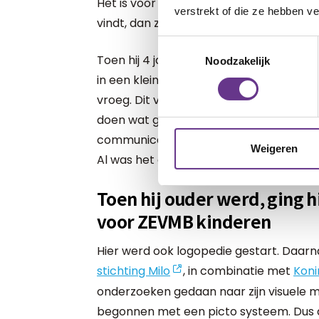
Het is voor jou als ouder op dat moment 
verstrekt of die ze hebben v
vindt, dan zou je zomaar kunnen beslui
Toestemmingsselectie
Toen hij 4 jaar was, probeerden ze een
Noodzakelijk
in een kleine ruimte waar het stil was. M
vroeg. Dit vonden we natuurlijk jammer,
doen wat gewoon niets voor hem was. En
communicatie, dus waren op zich wel tevr
Weigeren
Al was het dan wel altijd tussen de ding
Toen hij ouder werd, ging h
voor ZEVMB kinderen
Hier werd ook logopedie gestart. Daar
stichting Milo
, in combinatie met
Konin
onderzoeken gedaan naar zijn visuele m
begonnen met een picto systeem. Dus al