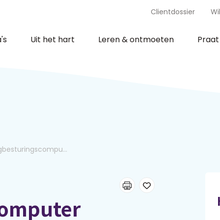
Clientdossier
Wi
's
Uit het hart
Leren & ontmoeten
Praa
gbesturingscompu...
computer