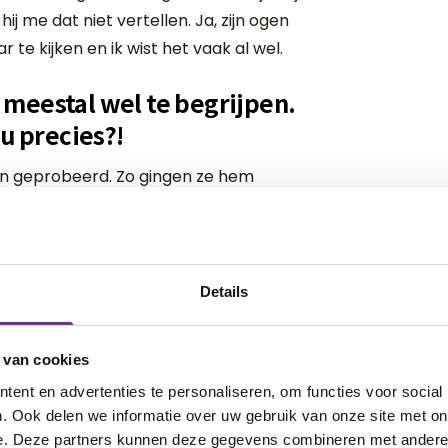
hij me dat niet vertellen. Ja, zijn ogen
te kijken en ik wist het vaak al wel.
meestal wel te begrijpen.
ou precies?!
en geprobeerd. Zo gingen ze hem
gen omhoog houden, en kijken waar hij
viteit. Of twee knuffels voor houden, en
erd gezongen. Thuis haakten we daar op
rijgen. Ik zei vaak: 'Ik ben ‘maar’
Details
rd, en heb daar hulp bij nodig.'
 van cookies
e kunnen, het kiezen. Als hij fout koos,
ent en advertenties te personaliseren, om functies voor social
Super zielig natuurlijk, maar ja dan had
. Ook delen we informatie over uw gebruik van onze site met on
 consequenties van het verkeerd kijken.
e. Deze partners kunnen deze gegevens combineren met andere i