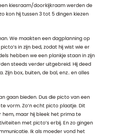
Op een kiesraam/doorkijkraam werden de
o kon hij tussen 3 tot 5 dingen kiezen
athan. We maakten een dagplanning op
cto’s in zijn bed, zodat hij wist wie er
ls hebben we een plankje staan in zijn
rden steeds verder uitgebreid. Hij deed
. Zijn box, buiten, de bal, enz.. en alles
n gaan bieden. Dus die picto van een
te vorm. Zo’n echt picto plaatje. Dit
 hem, maar hij bleek het prima te
iteiten met picto’s erbij. En zo gingen
ommunicatie. Ik als moeder vond het