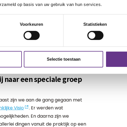
echt volhouden. Want als je het zielig
erzameld op basis van uw gebruik van hun services.
ten om te stoppen.
 oogbesturing computer op zijn groepje,
Voorkeuren
Statistieken
aar nee, het lukte echt niet. Het was te
 maar we wilden hem niet iets laten
 ja, we hadden al een soort
eden. Hij kon kiezen, dat was al zo fijn.
Selectie toestaan
en die je hem voorhield.
ij naar een speciale groep
naast zijn we aan de gang gegaan met
klijke Visio
. Er werden wat
ogelijkheden. En daarna zijn we
lerlei dingen vanuit de praktijk op een