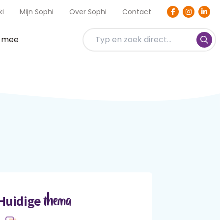
ki
Mijn Sophi
Over Sophi
Contact
t mee
thema
Huidige