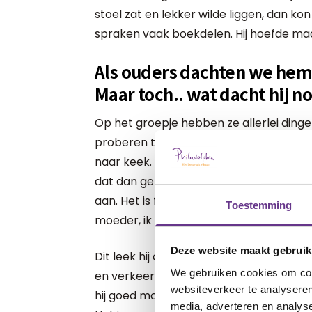
stoel zat en lekker wilde liggen, dan kon 
spraken vaak boekdelen. Hij hoefde maar 
Als ouders dachten we hem 
Maar toch.. wat dacht hij n
Op het groepje hebben ze allerlei ding
proberen te leren kiezen. Dus twee din
naar keek. En dat dan gaan doen als acti
dat dan gebruiken als het liedje dat w
aan. Het is fijn om hier begeleiding in te k
Toestemming
moeder, ik heb voor die dingen niet gelee
Deze website maakt gebruik
Dit leek hij op een gegeven moment wel t
We gebruiken cookies om cont
en verkeerd keek, dan was hij in tranen. 
websiteverkeer te analyseren
hij goed moeten kijken. Zo leerde hij de
media, adverteren en analys