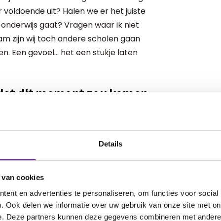
 voldoende uit? Halen we er het juiste
er onderwijs gaat? Vragen waar ik niet
 zijn wij toch andere scholen gaan
. Een gevoel... het een stukje laten
 dat dit moment zou komen
el zijn eigen leerlijn. Janneke, zijn
g en dit werkt heel goed. Dankbaar hoe
 het gat met de klas wordt wel echt te
Details
s en aardrijkskunde zeggen Joas echt
d is anders dan de andere kinderen en
 van cookies
t blijft dat de hele wereld om hem heen
ent en advertenties te personaliseren, om functies voor social
. Ook delen we informatie over uw gebruik van onze site met on
e. Deze partners kunnen deze gegevens combineren met andere i