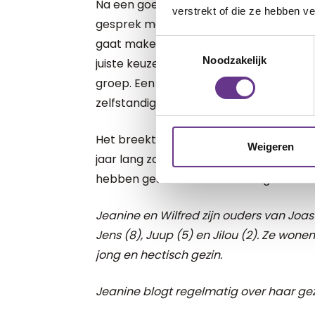
Na een goed gesprek op de school waa
verstrekt of die ze hebben v
gesprek met elkaar hebben we beslote
gaat maken. Heel spannend en we weten
Toestemmingsselectie
Noodzakelijk
juiste keuze is. Maar we willen dat hij
groep. Een groep op zijn niveau, leren op
zelfstandigheid.
Het breekt mijn hart dat ik hem uit zijn
Weigeren
jaar lang zo goed voor hem is geweest. Di
hebben gestoken. Maar het is goed zo. H
Jeanine en Wilfred zijn ouders van Joa
Jens (8), Juup (5) en Jilou (2). Ze wone
jong en hectisch gezin.
Jeanine blogt regelmatig over haar ge