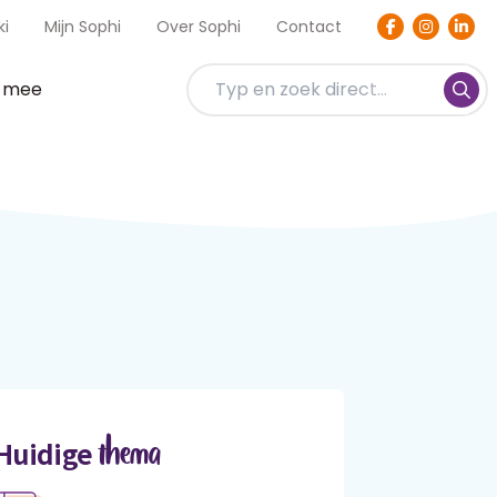
ki
Mijn Sophi
Over Sophi
Contact
t mee
thema
Huidige