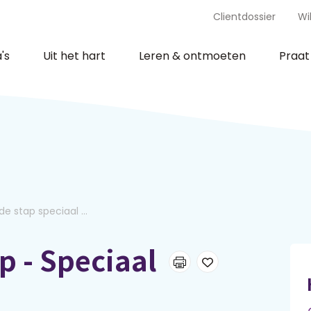
Clientdossier
Wi
's
Uit het hart
Leren & ontmoeten
Praa
e stap speciaal ...
p - Speciaal