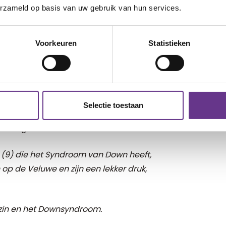
r wij voor gekozen hebben en een goed
erzameld op basis van uw gebruik van hun services.
n dat Joas na de zomer de overstap
 natuurlijk pas naderhand of het de
Voorkeuren
Statistieken
 meer onderdeel gaat uitmaken van de
 zijn niveau, meer praktijk, meer
 vertrouwde plek ga halen. Een plek die 6
Selectie toestaan
e hun ziel en zaligheid in mijn kind
et is goed!
s (9) die het Syndroom van Down heeft,
n op de Veluwe en zijn een lekker druk,
zin en het Downsyndroom.