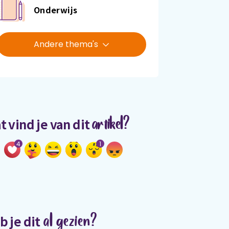
Onderwijs
Andere thema's
artikel?
t vind je van dit
4
1
al gezien?
b je dit