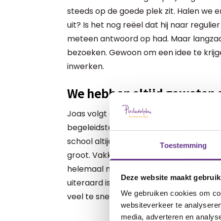
steeds op de goede plek zit. Halen we er
uit? Is het nog reëel dat hij naar reguli
meteen antwoord op had. Maar langzaam
bezoeken. Gewoon om een idee te krijgen
inwerken.
We hebben altijd geweten
Joas volgt op het reguliere onderwijs gehe
begeleidster, is dagelijks met hem bezi
school altijd heeft meegedacht. Echter,
Toestemming
groot. Vakken als biologie, geschiedeni
helemaal niks. Joas zijn belevingswerel
Deze website maakt gebruik
uiteraard is zijn niveau ook anders. Fei
We gebruiken cookies om cont
veel te snel voor hem gaat.
websiteverkeer te analyseren
media, adverteren en analys