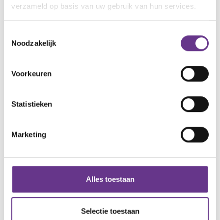
verzameld op basis van uw gebruik van hun services.
Toestemmingsselectie
Noodzakelijk
Reacties
Voorkeuren
Alle reacties lezen?
Statistieken
Log in
en lees reacties van anderen. Stel vragen
aan de redactie, geef likes en praat mee over de
Marketing
geschreven blogs en artikelen.
Gratis account aanmaken
Alles toestaan
Heb je al een account?
Inloggen
Selectie toestaan