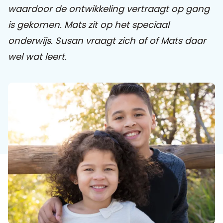
waardoor de ontwikkeling vertraagt op gang
is gekomen.
Mats zit op het speciaal
Praat mee
onderwijs.
Susan vraagt zich af of Mats daar
wel wat leert.
Clientdossier
Wiki
Mijn
Over
Contact
Sophi
Sophi