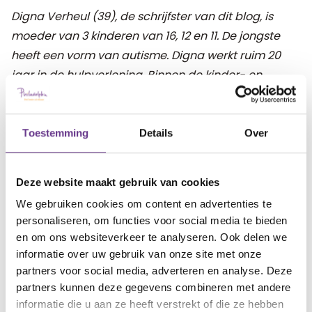
Digna Verheul (39), de schrijfster van dit blog, is
moeder van 3 kinderen van 16, 12 en 11. De jongste
heeft een vorm van autisme.
Digna werkt ruim 20
jaar in de hulpverlening. Binnen de kinder- en
jeugdpsychiatrie en gehandicaptenzorg was zij
therapeut, 1e lijns hulpverlener en manager.
Toestemming
Details
Over
In haar praktijk
Aandacht en Groei
verzorgt Digna
coaching, trainingen en cursussen voor
Deze website maakt gebruik van cookies
zorgmedewerkers, kinderen en hun ouders.
In haar
We gebruiken cookies om content en advertenties te
blogs vertelt ze wat zij meemaakt in haar gezin,
personaliseren, om functies voor social media te bieden
omgeving en praktijk.
en om ons websiteverkeer te analyseren. Ook delen we
informatie over uw gebruik van onze site met onze
partners voor social media, adverteren en analyse. Deze
artikel?
Wat vind je van dit
partners kunnen deze gegevens combineren met andere
informatie die u aan ze heeft verstrekt of die ze hebben
1