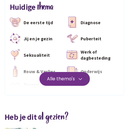
thema
Huidige
De eerste tijd
Diagnose
Jij en je gezin
Puberteit
Werk of
Seksualiteit
dagbesteding
Rouw & Verlies
Onderwijs
Alle thema's
Zorgen voor
Wonen
jezelf
Medisch
Fris & fit
al gezien?
Heb je dit
Geld & wetten