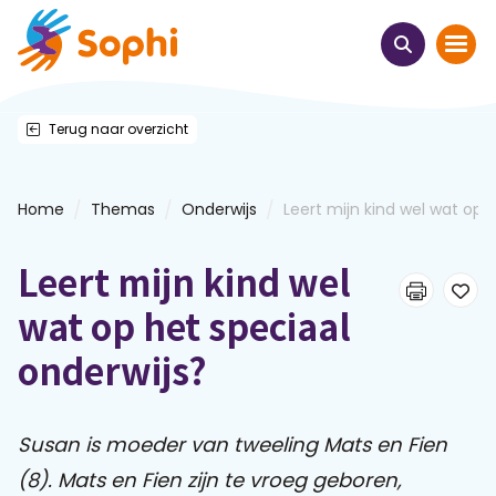
Terug naar overzicht
Home
Thema's
/
/
/
Home
Themas
Onderwijs
Leert mijn kind wel wat op...
Uit het hart
Leert mijn kind wel
Leren & ontmoeten
wat op het speciaal
onderwijs?
Webinars
E-learnings
Susan is moeder van tweeling Mats en Fien
(8).
Mats en Fien zijn te vroeg geboren,
Themabijeenkomsten