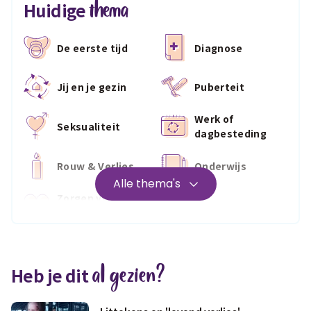
thema
Huidige
De eerste tijd
Diagnose
Jij en je gezin
Puberteit
Werk of
Seksualiteit
dagbesteding
Rouw & Verlies
Onderwijs
Alle thema's
Zorgen voor
Wonen
jezelf
Medisch
Fris & fit
al gezien?
Heb je dit
Geld & wetten