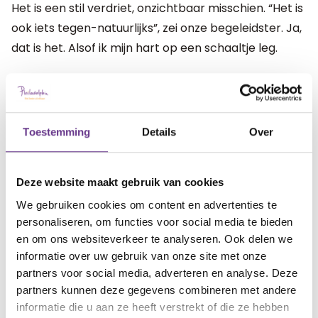
Het is een stil verdriet, onzichtbaar misschien. “Het is
ook iets tegen-natuurlijks”, zei onze begeleidster. Ja,
dat is het. Alsof ik mijn hart op een schaaltje leg.
Gelukkig voel ik me ook gesteund door de lieve
woorden en knuffels van de mensen om ons heen
die ik het vertel en die het wél begrijpen.
Toestemming
Details
Over
Een leugentje om bestwil
Deze website maakt gebruik van cookies
We vertellen het Roos de dag van tevoren (dat
We gebruiken cookies om content en advertenties te
werkt het beste voor haar) en ze is blij. Geen lawine
personaliseren, om functies voor social media te bieden
van vragen, wat we ook niet verwacht hadden. Wél
en om ons websiteverkeer te analyseren. Ook delen we
de verrassing en blijdschap. En duidelijkheid. Want
informatie over uw gebruik van onze site met onze
stiekem had ze al iets door, bleek later. Zelfs al
partners voor social media, adverteren en analyse. Deze
partners kunnen deze gegevens combineren met andere
hielden we alles geheim voor beide kinderen.
informatie die u aan ze heeft verstrekt of die ze hebben