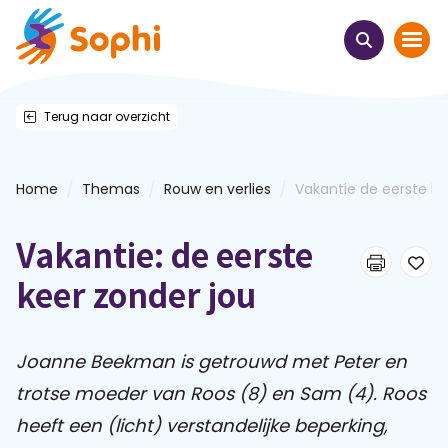
Terug naar overzicht
Home
Thema's
/
/
/
Home
Themas
Rouw en verlies
Vakantie de eerste kee
Uit het hart
Vakantie: de eerste
Leren & ontmoeten
keer zonder jou
Webinars
Joanne Beekman is getrouwd met Peter en
trotse moeder van Roos (8) en Sam (4). Roos
E-learnings
heeft een (licht) verstandelijke beperking,
Themabijeenkomsten