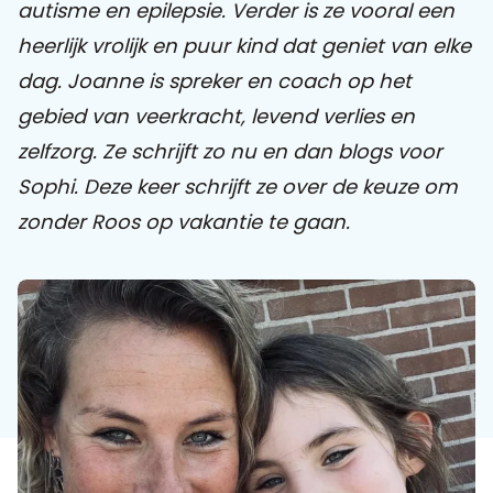
autisme en epilepsie. Verder is ze vooral een
heerlijk vrolijk en puur kind dat geniet van elke
Praat mee
dag. Joanne is spreker en coach op het
gebied van veerkracht, levend verlies en
zelfzorg. Ze schrijft zo nu en dan blogs voor
Clientdossier
Wiki
Mijn
Over
Contact
Sophi
Sophi
Sophi. Deze keer schrijft ze over de keuze om
zonder Roos op vakantie te gaan.