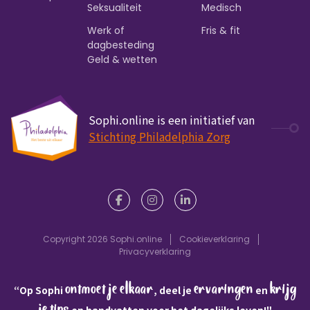
Seksualiteit
Medisch
Werk of
Fris & fit
dagbesteding
Geld & wetten
Sophi.online is een initiatief van
Stichting Philadelphia Zorg
Copyright 2026 Sophi.online
Cookieverklaring
Privacyverklaring
ontmoet je elkaar
ervaringen
krijg
“Op Sophi
, deel je
en
en handvatten voor het dagelijks leven!"