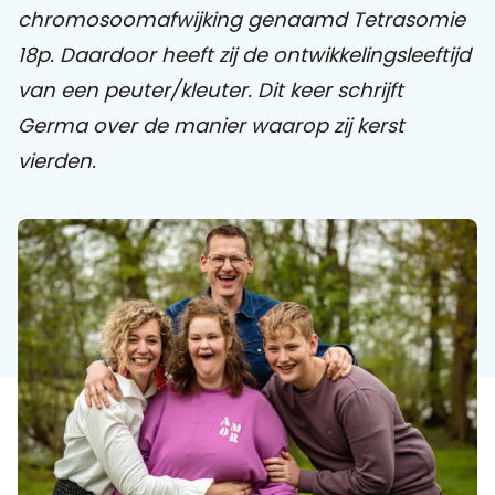
chromosoomafwijking genaamd Tetrasomie
18p. Daardoor heeft zij de ontwikkelingsleeftijd
Praat mee
van een peuter/kleuter. Dit keer schrijft
Germa over de manier waarop zij kerst
Clientdossier
Wiki
Mijn
Over
Contact
vierden.
Sophi
Sophi