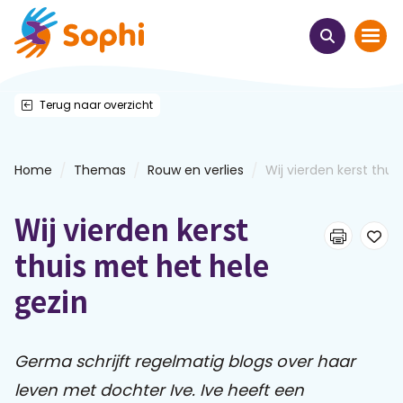
Terug naar overzicht
Home
Thema's
/
/
/
Home
Themas
Rouw en verlies
Wij vierden kerst thuis
Uit het hart
Wij vierden kerst
Leren & ontmoeten
thuis met het hele
gezin
Webinars
E-learnings
Germa schrijft regelmatig blogs over haar
leven met dochter Ive. Ive heeft een
Themabijeenkomsten