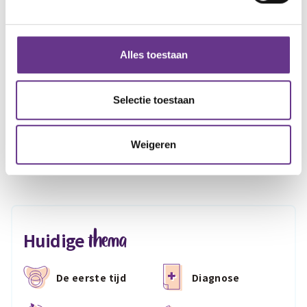
Alles toestaan
Meer Sophi?
Schrijf je in
voor onze nieuwsbrief en ontvang
Selectie toestaan
maandelijks
de nieuwste inspirerende verhalen in je mailbox!
Weigeren
thema
Huidige
De eerste tijd
Diagnose