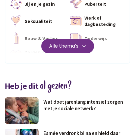
Jij en je gezin
Puberteit
Werk of
Seksualiteit
dagbesteding
Rouw & Verlies
Onderwijs
Alle thema's
Zorgen voor
Wonen
jezelf
Medisch
Fris & fit
al gezien?
Heb je dit
Geld & wetten
Wat doet jarenlang intensief zorgen
met je sociale netwerk?
Esmée verdronk bijna en hield daar