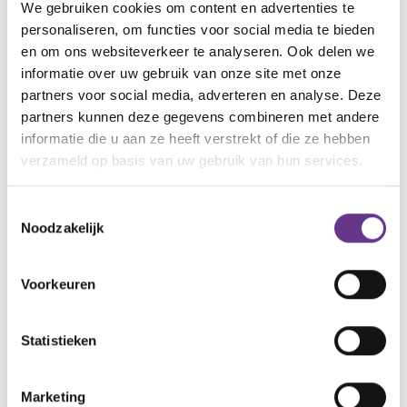
We gebruiken cookies om content en advertenties te
personaliseren, om functies voor social media te bieden
Alle reacties lezen?
en om ons websiteverkeer te analyseren. Ook delen we
informatie over uw gebruik van onze site met onze
partners voor social media, adverteren en analyse. Deze
Log in
en lees reacties van anderen. Stel vragen
partners kunnen deze gegevens combineren met andere
aan de redactie, geef likes en praat mee over de
informatie die u aan ze heeft verstrekt of die ze hebben
geschreven blogs en artikelen.
verzameld op basis van uw gebruik van hun services.
Gratis account aanmaken
Toestemmingsselectie
Noodzakelijk
Heb je al een account?
Inloggen
Voorkeuren
Statistieken
Artikel delen:
Facebook
Twitter
LinkedIn
Marketing