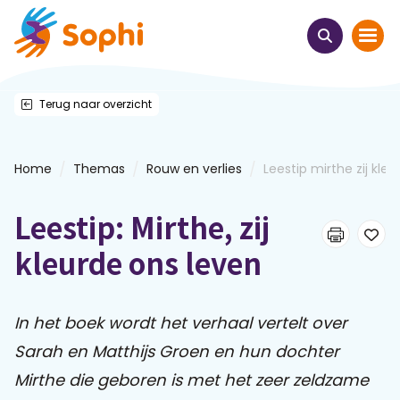
Terug naar overzicht
Home
Thema's
/
/
/
Home
Themas
Rouw en verlies
Leestip mirthe zij kleur
Uit het hart
Leestip: Mirthe, zij
Leren & ontmoeten
kleurde ons leven
Webinars
In het boek wordt het verhaal vertelt over
Sarah en Matthijs Groen en hun dochter
E-learnings
Mirthe die geboren is met het zeer zeldzame
Themabijeenkomsten