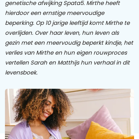
genetische afwijking Spata5. Mirthe heeft
hierdoor een ernstige meervoudige
Praat mee
beperking. Op 10 jarige leeftijd komt Mirthe te
overlijden. Over haar leven, hun leven als
gezin met een meervoudig beperkt kindje, het
Clientdossier
Wiki
Mijn
Over
Contact
Sophi
Sophi
verlies van Mirthe en hun eigen rouwproces
vertellen Sarah en Matthijs hun verhaal in dit
levensboek.