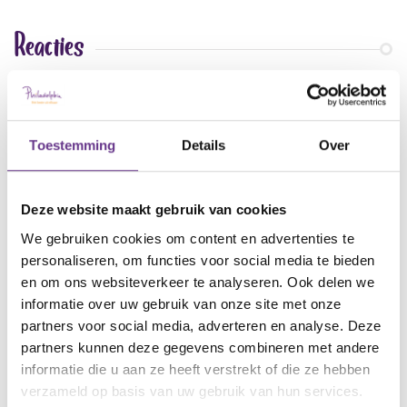
Reacties
Alle reacties lezen?
Toestemming
Details
Over
Log in
en lees reacties van anderen. Stel vragen
aan de redactie, geef likes en praat mee over de
geschreven blogs en artikelen.
Deze website maakt gebruik van cookies
We gebruiken cookies om content en advertenties te
Gratis account aanmaken
personaliseren, om functies voor social media te bieden
en om ons websiteverkeer te analyseren. Ook delen we
Heb je al een account?
Inloggen
informatie over uw gebruik van onze site met onze
partners voor social media, adverteren en analyse. Deze
partners kunnen deze gegevens combineren met andere
informatie die u aan ze heeft verstrekt of die ze hebben
verzameld op basis van uw gebruik van hun services.