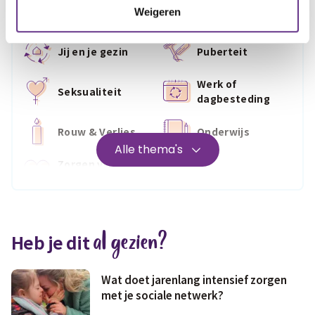
De eerste tijd
Diagnose
Weigeren
Jij en je gezin
Puberteit
Werk of
Seksualiteit
dagbesteding
Rouw & Verlies
Onderwijs
Alle thema's
Zorgen voor
Wonen
jezelf
Medisch
Fris & fit
al gezien?
Heb je dit
Geld & wetten
Wat doet jarenlang intensief zorgen
met je sociale netwerk?