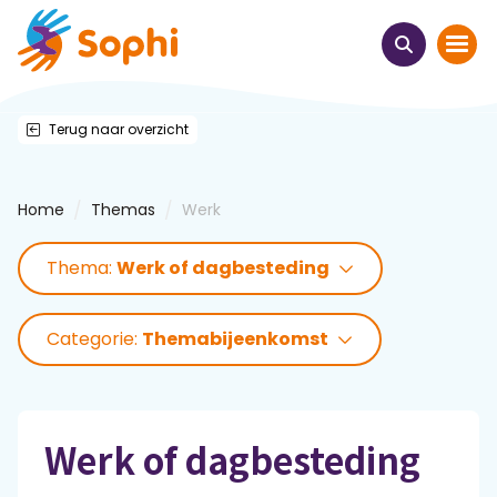
Terug naar overzicht
Home
Thema's
/
/
Home
Themas
Werk
Uit het hart
Thema:
Werk of dagbesteding
Leren & ontmoeten
Categorie:
Themabijeenkomst
Webinars
E-learnings
Werk of dagbesteding
Themabijeenkomsten