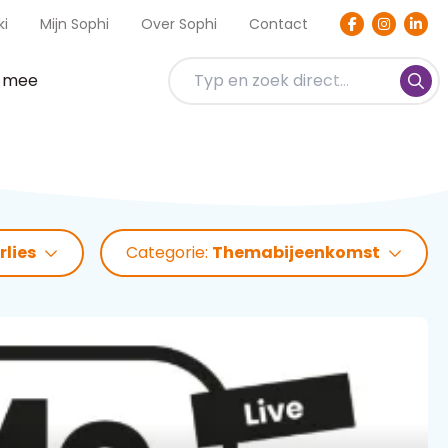
ki
Mijn Sophi
Over Sophi
Contact
t mee
rlies
Categorie:
Themabijeenkomst