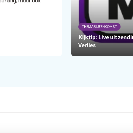
perking, maar ook
THEMABIJEENKOMST
Kijktip: Live uitzen
Verlies