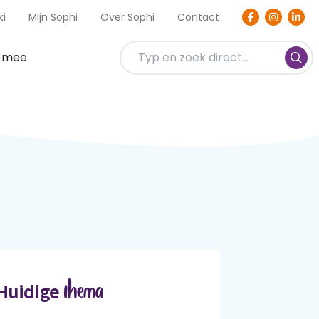
ki
Mijn Sophi
Over Sophi
Contact
t mee
thema
Huidige