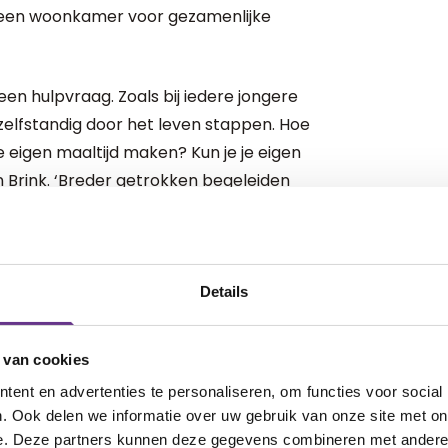
 een woonkamer voor gezamenlijke
en hulpvraag. Zoals bij iedere jongere
s zelfstandig door het leven stappen. Hoe
e eigen maaltijd maken? Kun je je eigen
n Brink. ‘Breder getrokken begeleiden
trek je je eigen grenzen? Hoe ga je met
ht op de omgang met de andere
s je opleiding of op je werk. Hoe
r loop je vast en hoe kunnen wij dan
Details
 van cookies
. ‘Je kunt er als bewoner 24/7 bij
ent en advertenties te personaliseren, om functies voor social
zeg ik met nadruk: de één vindt het fijn
. Ook delen we informatie over uw gebruik van onze site met on
begeleider te buurten, een ander klopt
e. Deze partners kunnen deze gegevens combineren met andere i