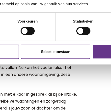
erzameld op basis van uw gebruik van hun services.
Voorkeuren
Statistieken
aar kind los, als dat het ouderlijk huis
t leven, die emoties met zich meebrengt.
oep met begeleider brengt een extra
schijnlijk goed voelt en het vertrouwen
Selectie toestaan
 over te dragen, kan dit toch een raar,
ren probeerde je die ouderlijke en
te vullen. Nu kan het voelen alsof het
s in een andere woonomgeving, deze
et elkaar in gesprek, al bij de intake.
 welke verwachtingen en zorgvraag
eerd is jouw zoon of dochter om de