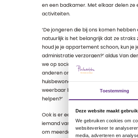
en een badkamer. Met elkaar delen ze
activiteiten.
‘De jongeren die bij ons komen hebben e
natuurlijk is het belangrijk dat ze strak
houd je je appartement schoon, kun je j
administratie verzorgen?’ aldus Van de
we op sociaal-emotioneel gedrag: waar 
anderen om? Niet alleen is er aandac
huisbewoners, maar op het gedrag tijden
weerbaar ben je in lastige situatie? Waa
Toestemming
helpen?’
Deze website maakt gebruik
Ook is er een kantoorruimte van Egoli4U
We gebruiken cookies om cont
iemand van de begeleiding terecht. Kún 
websiteverkeer te analyseren
om meerdere keren per dag even bij de 
media, adverteren en analys