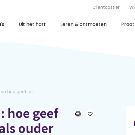
Clientdossier
Wi
's
Uit het hart
Leren & ontmoeten
Praa
en hoe geef je...
: hoe geef
 als ouder