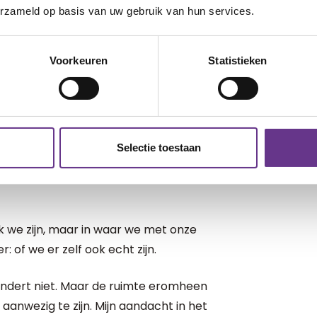
spanning, terwijl het dat niet echt is. Het
erzameld op basis van uw gebruik van hun services.
 en een stroom van prikkels. Ons brein
beloning. En voor je het weet blijf je
Voorkeuren
Statistieken
ol en moe.
mijn telefoon vaker weg te leggen. Af en
Sophie en het daar ook bij te laten.
n mijn dag. Voor mezelf en mijn
Selectie toestaan
ruk we zijn, maar in waar we met onze
: of we er zelf ook echt zijn.
randert niet. Maar de ruimte eromheen
 aanwezig te zijn. Mijn aandacht in het