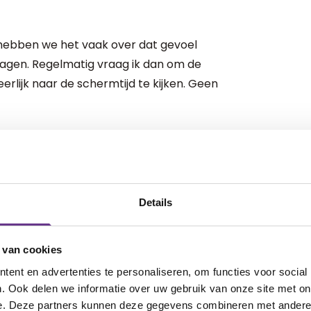
hebben we het vaak over dat gevoel
e dagen. Regelmatig vraag ik dan om de
eerlijk naar de schermtijd te kijken. Geen
erbazing en ongeloof. Zes uur per dag is
eigenlijk echt?
eleid geraakt van ons eigen leven?
Details
 van cookies
 heel begrijpelijk dat je af en toe wilt
ent en advertenties te personaliseren, om functies voor social
en, even gedachteloos zijn.
. Ook delen we informatie over uw gebruik van onze site met on
e. Deze partners kunnen deze gegevens combineren met andere i