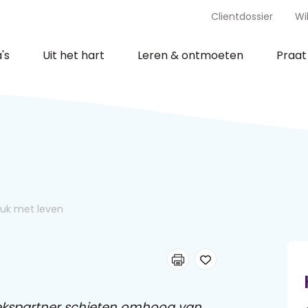
Clientdossier
Wi
's
Uit het hart
Leren & ontmoeten
Praa
ruk met leven
ekspartner schieten omhoog van