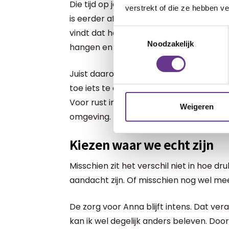
Die tijd op je telefoon voelt vaak als ont
verstrekt of die ze hebben v
is eerder afleiding van het echte leven
vindt dat heerlijk; elke swipe een kleine 
Toestemmingsselectie
Noodzakelijk
hangen en voel je je druk, leeg of juist v
Juist daarom merk ik hoe fijn het is om 
toe iets te delen op de Wereld van Anna 
Voor rust in mijn hoofd. Voor aandacht i
Weigeren
omgeving.
Kiezen waar we echt zijn
Misschien zit het verschil niet in hoe d
aandacht zijn. Of misschien nog wel meer
De zorg voor Anna blijft intens. Dat ve
kan ik wel degelijk anders beleven. Door