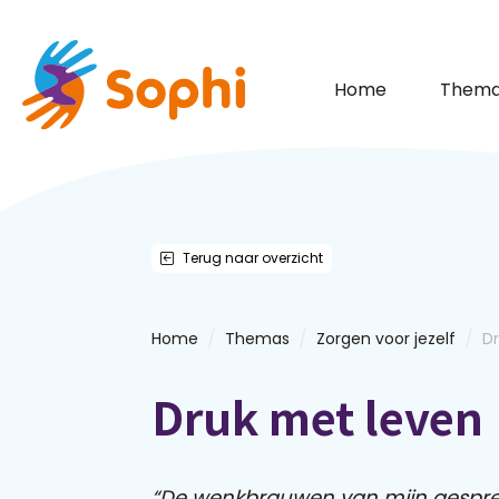
Home
Thema
Terug naar overzicht
/
/
/
Home
Themas
Zorgen voor jezelf
D
Druk met leven
“De wenkbrauwen van mijn gespr