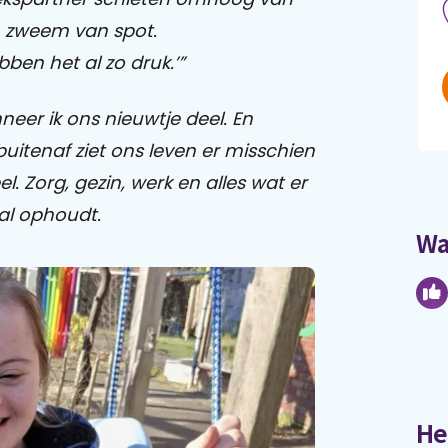
n zweem van spot.
bben het al zo druk.’”
nneer ik ons nieuwtje deel. En
buitenaf ziet ons leven er misschien
eel. Zorg, gezin, werk en alles wat er
al ophoudt.
Wa
He