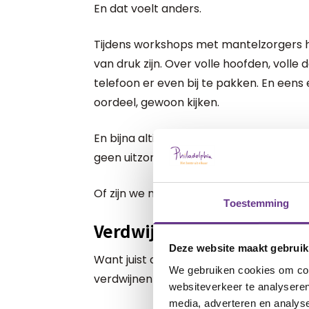
En dat voelt anders.
Tijdens workshops met mantelzorgers 
van druk zijn. Over volle hoofden, voll
telefoon er even bij te pakken. En eens 
oordeel, gewoon kijken.
En bijna altijd volgt dezelfde reactie: v
geen uitzondering. Dus hoe druk zijn we 
Of zijn we misschien ook een beetje afg
Toestemming
Verdwijnen in de afleiding
Deze website maakt gebruik
Want juist als je leven veel vraagt, is het
We gebruiken cookies om cont
verdwijnen in afleiding. Even niets hoev
websiteverkeer te analyseren
media, adverteren en analys