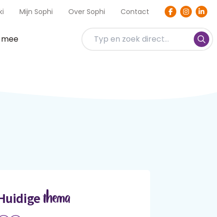
ki
Mijn Sophi
Over Sophi
Contact
t mee
thema
Huidige