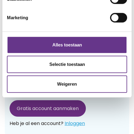
4
Marketing
Reacties
Alles toestaan
Alle reacties lezen?
Selectie toestaan
Log in
en lees reacties van anderen. Stel vragen
aan de redactie, geef likes en praat mee over de
Weigeren
geschreven blogs en artikelen.
Gratis account aanmaken
Heb je al een account?
Inloggen