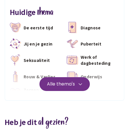
thema
Huidige
De eerste tijd
Diagnose
Jij en je gezin
Puberteit
Werk of
Seksualiteit
dagbesteding
Rouw & Verlies
Onderwijs
Alle thema's
Zorgen voor
Wonen
jezelf
Medisch
Fris & fit
al gezien?
Heb je dit
Geld & wetten