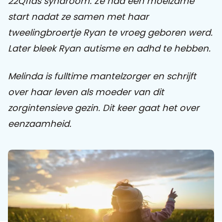
22Q11ds syndroom. Ze had een moeizame
start nadat ze samen met haar
Praat mee
tweelingbroertje Ryan te vroeg geboren werd.
Later bleek Ryan autisme en adhd te hebben.
Clientdossier
Wiki
Mijn
Over
Contact
Melinda is fulltime mantelzorger en schrijft
Sophi
Sophi
over haar leven als moeder van dit
zorgintensieve gezin. Dit keer gaat het over
eenzaamheid.