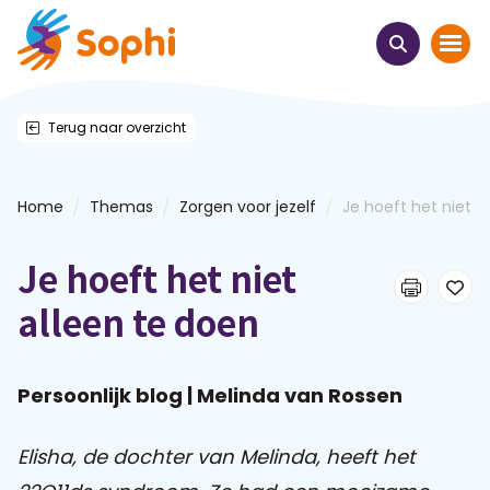
Terug naar overzicht
Home
Thema's
/
/
/
Home
Themas
Zorgen voor jezelf
Je hoeft het niet all
Uit het hart
Je hoeft het niet
Leren & ontmoeten
alleen te doen
Webinars
Persoonlijk blog | Melinda van Rossen
E-learnings
Elisha, de dochter van Melinda, heeft het
Themabijeenkomsten