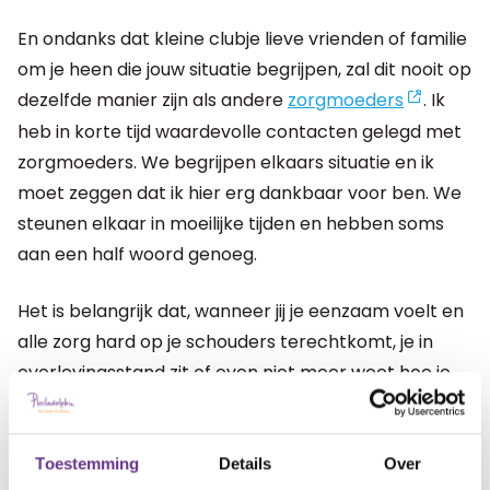
En ondanks dat kleine clubje lieve vrienden of familie
om je heen die jouw situatie begrijpen, zal dit nooit op
dezelfde manier zijn als andere
zorgmoeders
. Ik
heb in korte tijd waardevolle contacten gelegd met
zorgmoeders. We begrijpen elkaars situatie en ik
moet zeggen dat ik hier erg dankbaar voor ben. We
steunen elkaar in moeilijke tijden en hebben soms
aan een half woord genoeg.
Het is belangrijk dat, wanneer jij je eenzaam voelt en
alle zorg hard op je schouders terechtkomt, je in
overlevingsstand zit of even niet meer weet hoe je
verder moet, dat je dan je armen uitsteekt naar de
ander om jou te helpen. Zelfs als je niet geholpen wilt
worden, op een gegeven moment is het een
Toestemming
Details
Over