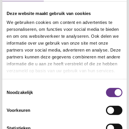
opluchting als iemand een luisterend oor kan bieden.
Mocht je deze niet vinden, dan wil ik er altijd voor jou
Deze website maakt gebruik van cookies
zijn!
We gebruiken cookies om content en advertenties te
personaliseren, om functies voor social media te bieden
Note van Sophi:
en om ons websiteverkeer te analyseren. Ook delen we
informatie over uw gebruik van onze site met onze
partners voor social media, adverteren en analyse. Deze
Voel jij je aangesproken door het verhaal van
partners kunnen deze gegevens combineren met andere
Melinda en wil je met haar in contact komen? Je
informatie die u aan ze heeft verstrekt of die ze hebben
kunt haar ook volgen via
Instagram
.
verzameld op basis van uw gebruik van hun services.
Onlangs heeft Melinda een mooi E-book gelanceerd
Toestemmingsselectie
vol met interviews van zorgmoeders. Je kunt het E-
Noodzakelijk
book gratis
downloaden
.
Voorkeuren
artikel?
Wat vind je van dit
Statistieken