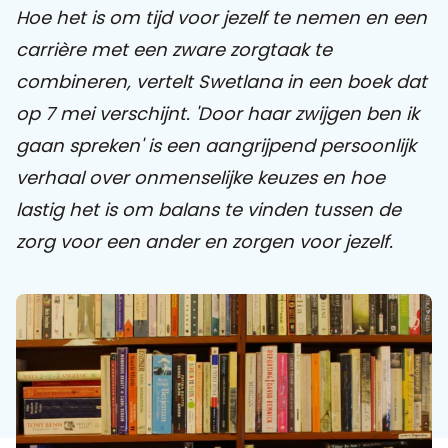
Hoe het is om tijd voor jezelf te nemen en een
carrière met een zware zorgtaak te
Praat mee
combineren, vertelt Swetlana in een boek dat
op 7 mei verschijnt. 'Door haar zwijgen ben ik
Clientdossier
Wiki
Mijn
Over
Contact
gaan spreken' is een aangrijpend persoonlijk
Sophi
Sophi
verhaal over onmenselijke keuzes en hoe
lastig het is om balans te vinden tussen de
zorg voor een ander en zorgen voor jezelf.