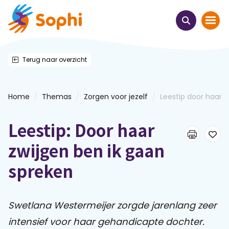
Terug naar overzicht
Home
Thema's
/
/
/
Home
Themas
Zorgen voor jezelf
Leestip door haar zw
Uit het hart
Leestip: Door haar
Leren & ontmoeten
zwijgen ben ik gaan
spreken
Webinars
E-learnings
Swetlana Westermeijer zorgde jarenlang zeer
intensief voor haar gehandicapte dochter.
Themabijeenkomsten