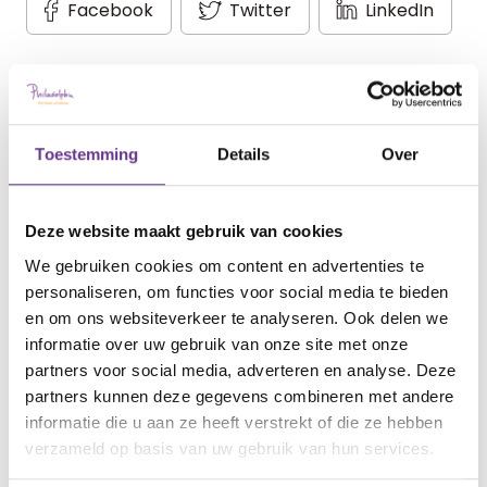
Facebook
Twitter
LinkedIn
Meer Sophi?
Toestemming
Details
Over
Schrijf je in
voor onze nieuwsbrief en ontvang
maandelijks
Deze website maakt gebruik van cookies
de nieuwste inspirerende verhalen in je mailbox!
We gebruiken cookies om content en advertenties te
personaliseren, om functies voor social media te bieden
en om ons websiteverkeer te analyseren. Ook delen we
informatie over uw gebruik van onze site met onze
partners voor social media, adverteren en analyse. Deze
thema
partners kunnen deze gegevens combineren met andere
Huidige
informatie die u aan ze heeft verstrekt of die ze hebben
verzameld op basis van uw gebruik van hun services.
De eerste tijd
Diagnose