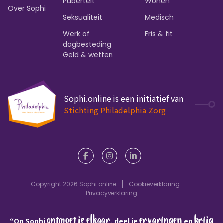
Puberteit
Wonen
Over Sophi
Seksualiteit
Medisch
Werk of
Fris & fit
dagbesteding
Geld & wetten
Sophi.online is een initiatief van
Stichting Philadelphia Zorg
Copyright 2026 Sophi.online
Cookieverklaring
Privacyverklaring
ontmoet je elkaar
ervaringen
krijg
“Op Sophi
, deel je
en