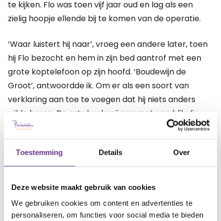
te kijken. Flo was toen vijf jaar oud en lag als een
zielig hoopje ellende bij te komen van de operatie.
‘Waar luistert hij naar’, vroeg een andere later, toen
hij Flo bezocht en hem in zijn bed aantrof met een
grote koptelefoon op zijn hoofd. ‘Boudewijn de
Groot’, antwoordde ik. Om er als een soort van
verklaring aan toe te voegen dat hij niets anders
wilde horen. De arts keek mij aan met een blik die
het midden hield tussen ongeloof en enthousiasme.
‘Doet hij het ook zonder koptelefoon?’, zie hij,
Toestemming
Details
Over
gebarend naar Flo’s muziekapparaat. Ik trok de
koptelefoon los waarna de stem van Boudewijn door
de kamer klonk. De arts boog zich over het bed om
Deze website maakt gebruik van cookies
een verbaasde en licht geïrriteerde Flo voorzichtig
We gebruiken cookies om content en advertenties te
te onderzoeken, terwijl hij luidkeels zong: ‘Maar liever
personaliseren, om functies voor social media te bieden