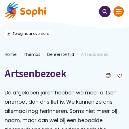
Terug naar overzicht
Home
Thema's
/
/
/
Home
Themas
De eerste tijd
Artsenbezoek
Uit het hart
Artsenbezoek
Leren & ontmoeten
De afgelopen jaren hebben we meer artsen
Webinars
ontmoet dan ons lief is. We kunnen ze ons
allemaal nog herinneren. Soms niet meer bij
E-learnings
naam, maar dan wel bij een bepaalde
Themabijeenkomsten