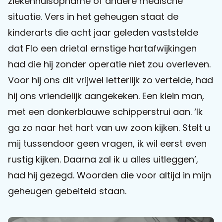
ziekenhuisopname of andere medische
situatie. Vers in het geheugen staat de
Praat mee
kinderarts die acht jaar geleden vaststelde
dat Flo een drietal ernstige hartafwijkingen
had die hij zonder operatie niet zou overleven.
Clientdossier
Wiki
Mijn
Over
Contact
Voor hij ons dit vrijwel letterlijk zo vertelde, had
Sophi
Sophi
hij ons vriendelijk aangekeken. Een klein man,
met een donkerblauwe schipperstrui aan. ‘Ik
ga zo naar het hart van uw zoon kijken. Stelt u
mij tussendoor geen vragen, ik wil eerst even
rustig kijken. Daarna zal ik u alles uitleggen’,
had hij gezegd. Woorden die voor altijd in mijn
geheugen gebeiteld staan.