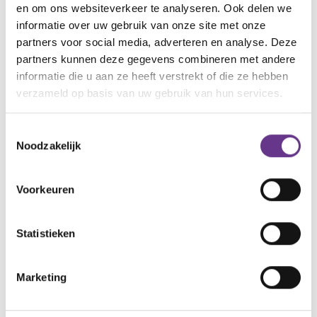
dat nog, dan het bord voor zijn kop van de
en om ons websiteverkeer te analyseren. Ook delen we
zakenman…’. Het duurde niet lang voor Flo’s
informatie over uw gebruik van onze site met onze
verbaasde blik plaatsmaakte voor een brede lach.
partners voor social media, adverteren en analyse. Deze
partners kunnen deze gegevens combineren met andere
Na het onderzoek sloot hij de koptelefoon weer aan
informatie die u aan ze heeft verstrekt of die ze hebben
en zette hem voorzichtig terug op Flo’s hoofd.
verzameld op basis van uw gebruik van hun services.
artikel?
Wat vind je van dit
Toestemmingsselectie
Noodzakelijk
Voorkeuren
Statistieken
Reacties
Marketing
Alle reacties lezen?