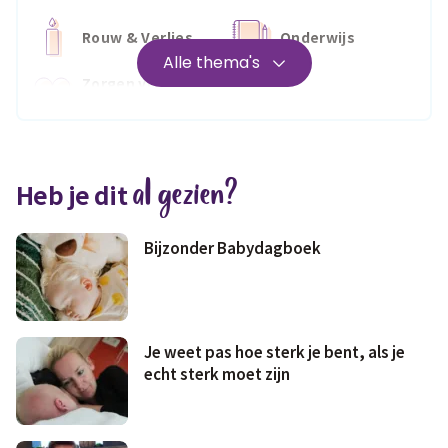
Rouw & Verlies
Onderwijs
Alle thema's
Zorgen voor
Wonen
jezelf
Medisch
Fris & fit
al gezien?
Heb je dit
Geld & wetten
Bijzonder Babydagboek
Je weet pas hoe sterk je bent, als je
echt sterk moet zijn