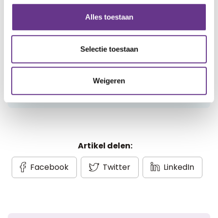
Log in
en lees reacties van anderen. Stel vragen
Alles toestaan
aan de redactie, geef likes en praat mee over de
geschreven blogs en artikelen.
Selectie toestaan
Gratis account aanmaken
Weigeren
Heb je al een account?
Inloggen
Artikel delen:
Facebook
Twitter
LinkedIn