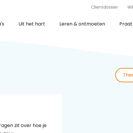
Clientdossier
Wi
's
Uit het hart
Leren & ontmoeten
Praa
The
ragen zit over hoe je