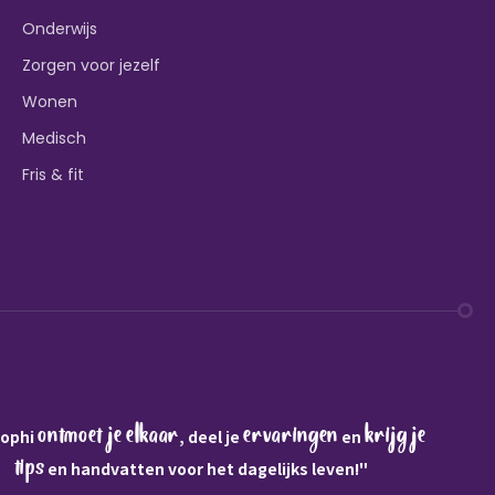
Onderwijs
Zorgen voor jezelf
Wonen
Medisch
Fris & fit
ontmoet je elkaar
ervaringen
krijg je
Sophi
, deel je
en
tips
en handvatten voor het dagelijks leven!"