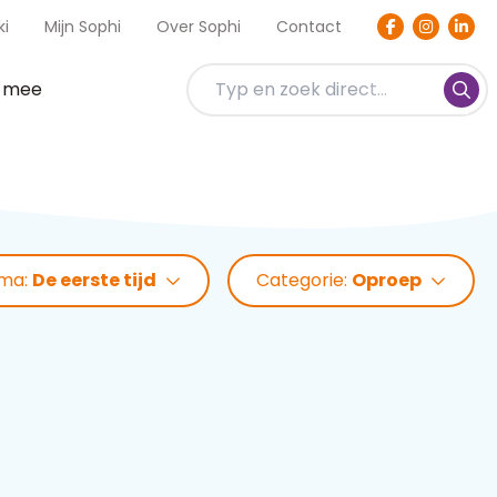
ki
Mijn Sophi
Over Sophi
Contact
t mee
ma:
De eerste tijd
Categorie:
Oproep