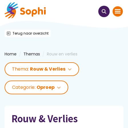
Terug naar overzicht
Home
Thema's
/
/
Home
Themas
Rouw en verlies
Uit het hart
Thema:
Rouw & Verlies
Leren & ontmoeten
Categorie:
Oproep
Webinars
E-learnings
Rouw & Verlies
Themabijeenkomsten