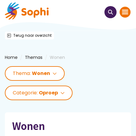
Terug naar overzicht
Home
Thema's
/
/
Home
Themas
Wonen
Uit het hart
Thema:
Wonen
Leren & ontmoeten
Categorie:
Oproep
Webinars
E-learnings
Wonen
Themabijeenkomsten