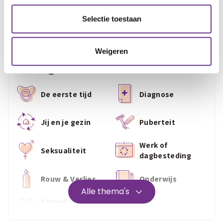
Selectie toestaan
Weigeren
thema
Huidige
De eerste tijd
Diagnose
Jij en je gezin
Puberteit
Werk of
Seksualiteit
dagbesteding
Rouw & Verlies
Onderwijs
Alle thema's
Zorgen voor
Wonen
jezelf