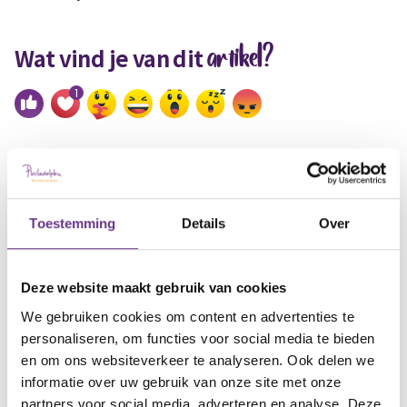
artikel?
Wat vind je van dit
1
Reacties
Toestemming
Details
Over
Alle reacties lezen?
Deze website maakt gebruik van cookies
Log in
en lees reacties van anderen. Stel vragen
We gebruiken cookies om content en advertenties te
aan de redactie, geef likes en praat mee over de
personaliseren, om functies voor social media te bieden
geschreven blogs en artikelen.
en om ons websiteverkeer te analyseren. Ook delen we
informatie over uw gebruik van onze site met onze
partners voor social media, adverteren en analyse. Deze