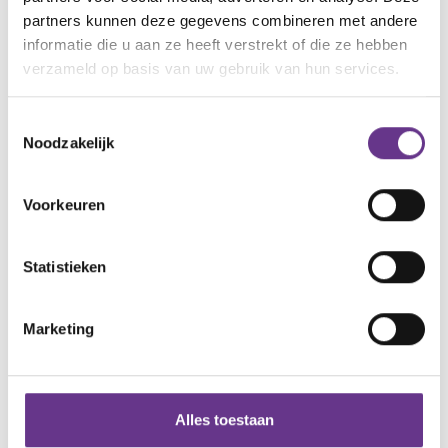
Gratis account aanmaken
partners kunnen deze gegevens combineren met andere
informatie die u aan ze heeft verstrekt of die ze hebben
Heb je al een account?
Inloggen
verzameld op basis van uw gebruik van hun services.
Toestemmingsselectie
Noodzakelijk
Artikel delen:
Voorkeuren
Facebook
Twitter
LinkedIn
Statistieken
Marketing
Meer Sophi?
Schrijf je in
voor onze nieuwsbrief en ontvang
maandelijks
Alles toestaan
de nieuwste inspirerende verhalen in je mailbox!