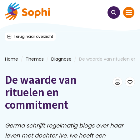
Terug naar overzicht
Home
Thema's
/
/
/
Home
Themas
Diagnose
De waarde van rituelen en ..
Uit het hart
De waarde van
Leren & ontmoeten
rituelen en
commitment
Webinars
E-learnings
Germa schrijft regelmatig blogs over haar
leven met dochter Ive. Ive heeft een
Themabijeenkomsten