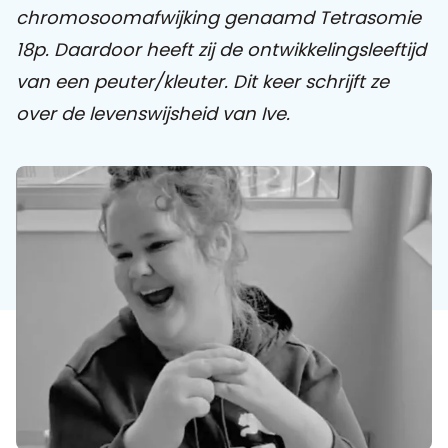
chromosoomafwijking genaamd Tetrasomie
18p. Daardoor heeft zij de ontwikkelingsleeftijd
Praat mee
van een peuter/kleuter. Dit keer schrijft ze
over de levenswijsheid van Ive.
Clientdossier
Wiki
Mijn
Over
Contact
Sophi
Sophi