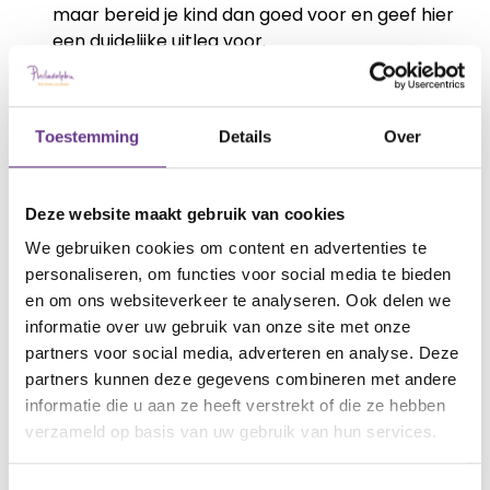
maar bereid je kind dan goed voor en geef hier
een duidelijke uitleg voor.
Creëer rust: hoogsensitieve kinderen hebben
Toestemming
Details
Over
veel behoefte aan rust. Voldoende slaap,
rustmomenten gedurende de dag en het
voorkomen van prikkels is daarom erg
Deze website maakt gebruik van cookies
belangrijk. Rust hoeft niet te betekenen dat je
We gebruiken cookies om content en advertenties te
niets kunt doen. Een wandeling in de natuur
personaliseren, om functies voor social media te bieden
maken is ook erg rustgevend.
en om ons websiteverkeer te analyseren. Ook delen we
informatie over uw gebruik van onze site met onze
partners voor social media, adverteren en analyse. Deze
Geef tijd: het kost een hoogsensitief kind meer
partners kunnen deze gegevens combineren met andere
tijd om informatie en emoties te verwerken.
informatie die u aan ze heeft verstrekt of die ze hebben
Daarom is het belangrijk om geduldig te zijn en
verzameld op basis van uw gebruik van hun services.
geen druk op te leggen. Neem daarbij geen
taken over, maar verdeel het in kleine,
behapbare stukjes.