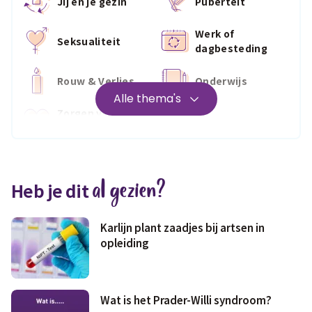
Jij en je gezin
Puberteit
Werk of
Seksualiteit
dagbesteding
Rouw & Verlies
Onderwijs
Alle thema's
Zorgen voor
Wonen
jezelf
Medisch
Fris & fit
al gezien?
Heb je dit
Geld & wetten
Karlijn plant zaadjes bij artsen in
opleiding
Wat is het Prader-Willi syndroom?