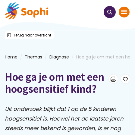
Terug naar overzicht
Home
Thema's
/
/
/
Home
Themas
Diagnose
Hoe ga je om met een hoogs
Uit het hart
Hoe ga je om met een
Leren & ontmoeten
hoogsensitief kind?
Webinars
Uit onderzoek blijkt dat 1 op de 5 kinderen
hoogsensitief is. Hoewel het de laatste jaren
E-learnings
steeds meer bekend is geworden, is er nog
Themabijeenkomsten