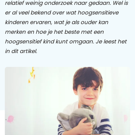
relatief weinig onderzoek naar gedaan. Wel is
er al veel bekend over wat hoogsensitieve
Praat mee
kinderen ervaren, wat je als ouder kan
merken en hoe je het beste met een
hoogsensitief kind kunt omgaan. Je leest het
Clientdossier
Wiki
Mijn
Over
Contact
Sophi
Sophi
in dit artikel.