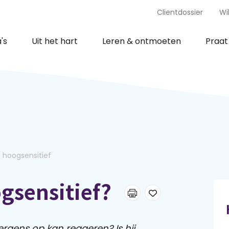
Clientdossier
Wi
's
Uit het hart
Leren & ontmoeten
Praa
d hoogsensitief
ogsensitief?
 ergens op kan reageren? Is hij