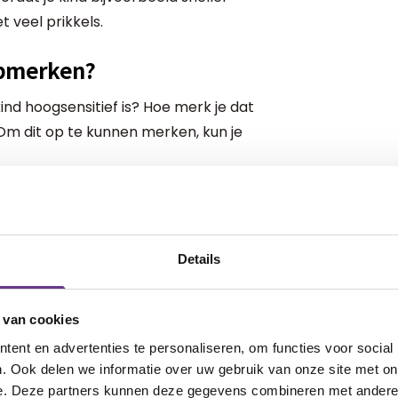
t veel prikkels.
opmerken?
ind hoogsensitief is? Hoe merk je dat
 Om dit op te kunnen merken, kun je
luidruchtige omgeving of wordt daar heel
erlijk zijn of haar handen voor de oren.
Details
 rustige spelletjes.
 van cookies
ent en advertenties te personaliseren, om functies voor social
licht sneller als fel. Ook kan je kind moe
. Ook delen we informatie over uw gebruik van onze site met on
bijvoorbeeld door een drukke video,
e. Deze partners kunnen deze gegevens combineren met andere i