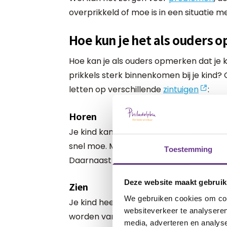
overprikkeld of moe is in een situatie me
Hoe kun je het als ouders 
Hoe kan je als ouders opmerken dat je k
prikkels sterk binnenkomen bij je kind?
letten op verschillende
zintuigen
:
Horen
Je kind kan slecht functioneren in een 
snel moe. Misschien doet je kind wel lett
Toestemming
Daarnaast heeft je kind de voorkeur voor
Deze website maakt gebruik
Zien
We gebruiken cookies om cont
Je kind heeft oog voor detail en ervaart 
websiteverkeer te analyseren
worden van het zien van veel prikkels, 
media, adverteren en analys