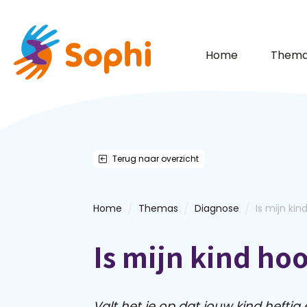
Home
Thema
Terug naar overzicht
/
/
/
Home
Themas
Diagnose
Is mijn kin
Is mijn kind ho
Valt het je op dat jouw kind heftig