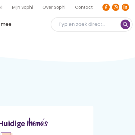
ki
Mijn Sophi
Over Sophi
Contact
t mee
thema's
Huidige