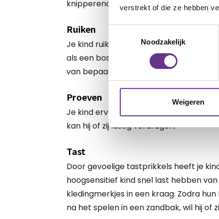
knipperende lampen en veel mensen.
verstrekt of die ze hebben v
Ruiken
Toestemmingsselectie
Noodzakelijk
Je kind ruikt geuren extra sterk. Hij of z
als een bos bloemen in een ruimte staa
van bepaalde geuren, zoals zweet of e
Proeven
Weigeren
Je kind ervaart smaken erg sterk. Ook
kan hij of zij lastig verdragen.
Tast
Door gevoelige tastprikkels heeft je ki
hoogsensitief kind snel last hebben van
kledingmerkjes in een kraag. Zodra hun k
na het spelen in een zandbak, wil hij of 