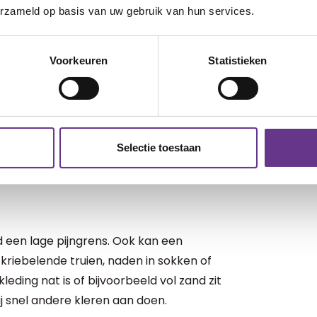
erzameld op basis van uw gebruik van hun services.
Voorkeuren
Statistieken
ij merkt stank snel op, maar ruikt het ook
n. Je kind kan ook onpasselijk worden
en bepaalde parfum.
Selectie toestaan
 sommige smaken of texturen van eten
nd een lage pijngrens. Ook kan een
 kriebelende truien, naden in sokken of
leding nat is of bijvoorbeeld vol zand zit
zij snel andere kleren aan doen.