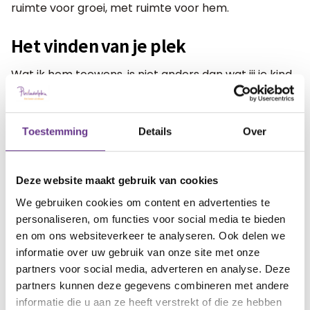
ruimte voor groei, met ruimte voor hem.
Het vinden van je plek
Wat ik hem toewens, is niet anders dan wat jij je kind
toewenst. Dat hij zijn plek vindt. Dat hij kan doen
waar hij blij van wordt. Dat hij wordt omringd door
mensen die hem waarderen. En ja, ook liefde vindt,
Toestemming
Details
Over
zoals wij die kennen.
Deze website maakt gebruik van cookies
Deze tekst is niet bedoeld als kritiek. Wel als
We gebruiken cookies om content en advertenties te
uitnodiging om even stil te staan bij hoe we praten
personaliseren, om functies voor social media te bieden
over kinderen als Joas.
en om ons websiteverkeer te analyseren. Ook delen we
informatie over uw gebruik van onze site met onze
partners voor social media, adverteren en analyse. Deze
artikel?
Wat vind je van dit
partners kunnen deze gegevens combineren met andere
informatie die u aan ze heeft verstrekt of die ze hebben
29
1