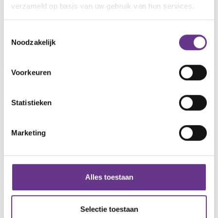
verzameld op basis van uw gebruik van hun services.
Toestemmingsselectie
Noodzakelijk
Reacties
Voorkeuren
Alle reacties lezen?
Statistieken
Log in
en lees reacties van anderen. Stel vragen
aan de redactie, geef likes en praat mee over de
Marketing
geschreven blogs en artikelen.
Gratis account aanmaken
Alles toestaan
Heb je al een account?
Inloggen
Selectie toestaan