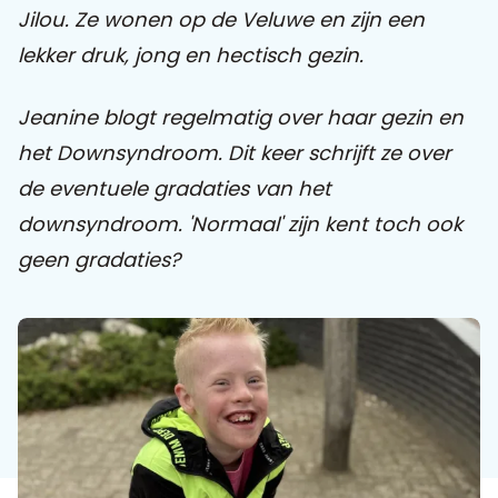
Jilou. Ze wonen op de Veluwe en zijn een
lekker druk, jong en hectisch gezin.
Praat mee
Jeanine blogt regelmatig over haar gezin en
het Downsyndroom. Dit keer schrijft ze over
Clientdossier
Wiki
Mijn
Over
Contact
Sophi
Sophi
de eventuele gradaties van het
downsyndroom. 'Normaal' zijn kent toch ook
geen gradaties?