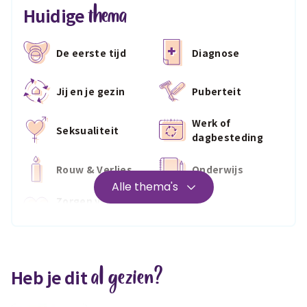
thema
Huidige
De eerste tijd
Diagnose
Jij en je gezin
Puberteit
Werk of
Seksualiteit
dagbesteding
Rouw & Verlies
Onderwijs
Alle thema's
Zorgen voor
Wonen
jezelf
Medisch
Fris & fit
al gezien?
Heb je dit
Geld & wetten