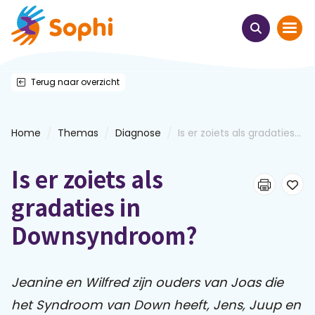
Terug naar overzicht
Home
Thema's
/
/
/
Home
Themas
Diagnose
Is er zoiets als gradaties...
Uit het hart
Is er zoiets als
Leren & ontmoeten
gradaties in
Downsyndroom?
Webinars
E-learnings
Jeanine en Wilfred zijn ouders van Joas die
het Syndroom van Down heeft, Jens, Juup en
Themabijeenkomsten