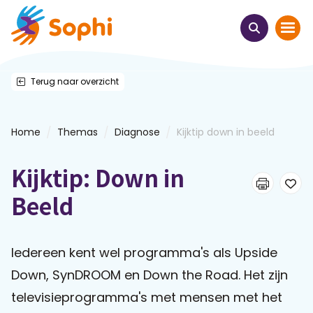
Terug naar overzicht
Home
Thema's
/
/
/
Home
Themas
Diagnose
Kijktip down in beeld
Uit het hart
Kijktip: Down in
Leren & ontmoeten
Beeld
Webinars
Iedereen kent wel programma's als Upside
Down, SynDROOM en Down the Road. Het zijn
E-learnings
televisieprogramma's met mensen met het
Themabijeenkomsten