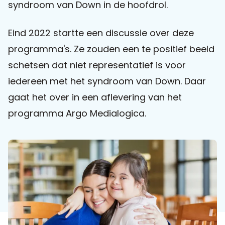
syndroom van Down in de hoofdrol.
Praat mee
Eind 2022 startte een discussie over deze
programma's. Ze zouden een te positief beeld
schetsen dat niet representatief is voor
Clientdossier
Wiki
Mijn
Over
Contact
iedereen met het syndroom van Down. Daar
Sophi
Sophi
gaat het over in een aflevering van het
programma Argo Medialogica.