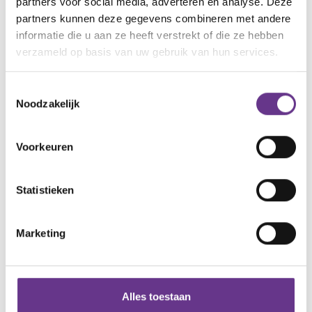
partners voor social media, adverteren en analyse. Deze
partners kunnen deze gegevens combineren met andere
informatie die u aan ze heeft verstrekt of die ze hebben
verzameld op basis van uw gebruik van hun services.
Toestemmingsselectie
thema
Huidige
Noodzakelijk
De eerste tijd
Diagnose
Voorkeuren
Jij en je gezin
Puberteit
Statistieken
Werk of
Seksualiteit
dagbesteding
Marketing
Rouw & Verlies
Onderwijs
Alle thema's
Zorgen voor
Alles toestaan
Wonen
jezelf