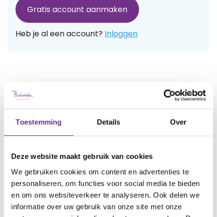
Gratis account aanmaken
Heb je al een account?
Inloggen
Artikel delen:
Facebook
Twitter
LinkedIn
Toestemming
Details
Over
Deze website maakt gebruik van cookies
Meer Sophi?
We gebruiken cookies om content en advertenties te
personaliseren, om functies voor social media te bieden
Schrijf je in
voor onze nieuwsbrief en ontvang
en om ons websiteverkeer te analyseren. Ook delen we
maandelijks
informatie over uw gebruik van onze site met onze
de nieuwste inspirerende verhalen in je mailbox!