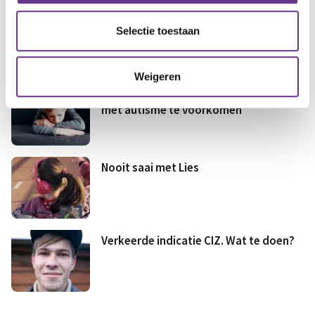
Medisch
Fris & fit
Selectie toestaan
al gezien?
Heb je dit
Geld & wetten
Weigeren
7 tips om overprikkeling bij kinderen
met autisme te voorkomen
Nooit saai met Lies
Verkeerde indicatie CIZ. Wat te doen?