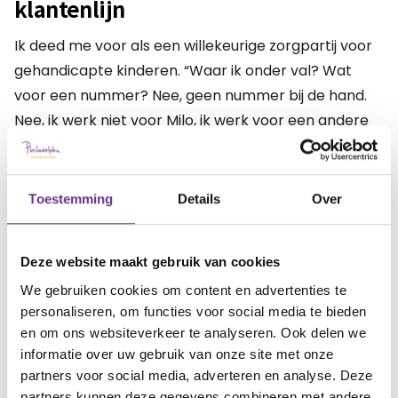
klantenlijn
Ik deed me voor als een willekeurige zorgpartij voor
gehandicapte kinderen. “Waar ik onder val? Wat
voor een nummer? Nee, geen nummer bij de hand.
Nee, ik werk niet voor Milo, ik werk voor een andere
stichting. Maar kunt u mij vertellen of [..].
En ja hoor, er bleek wel degelijk een contract te zijn
Toestemming
Details
Over
met de desbetreffende zorgverlener. Dus toch..
Waarom ik dan als consument naar de gemeente en
Deze website maakt gebruik van cookies
het zorgkantoor werd doorverwezen is me nog altijd
een raadsel.
We gebruiken cookies om content en advertenties te
personaliseren, om functies voor social media te bieden
Hoever moet je eigenlijk gaan voor
en om ons websiteverkeer te analyseren. Ook delen we
informatie over uw gebruik van onze site met onze
je kind? Waar ligt de grens?
partners voor social media, adverteren en analyse. Deze
partners kunnen deze gegevens combineren met andere