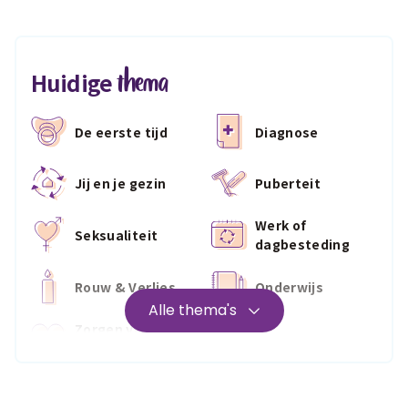
thema
Huidige
De eerste tijd
Diagnose
Jij en je gezin
Puberteit
Werk of
Seksualiteit
dagbesteding
Rouw & Verlies
Onderwijs
Alle thema's
Zorgen voor
Wonen
jezelf
Medisch
Fris & fit