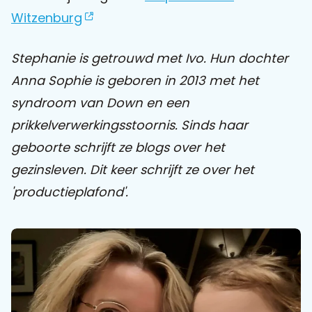
Witzenburg
Praat mee
Stephanie is getrouwd met Ivo. Hun dochter
Anna Sophie is geboren in 2013 met het
Clientdossier
Wiki
Mijn
Over
Contact
syndroom van Down en een
Sophi
Sophi
prikkelverwerkingsstoornis. Sinds haar
geboorte schrijft ze blogs over het
gezinsleven.
Dit keer schrijft ze over het
'productieplafond'.