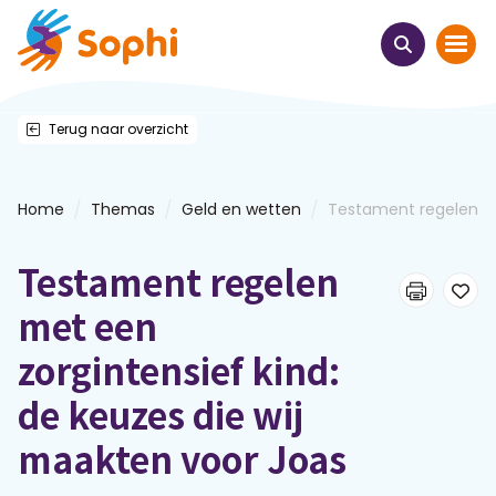
Terug naar overzicht
Home
Thema's
/
/
/
Home
Themas
Geld en wetten
Testament regelen me
Uit het hart
Testament regelen
Leren & ontmoeten
met een
zorgintensief kind:
Webinars
de keuzes die wij
E-learnings
maakten voor Joas
Themabijeenkomsten