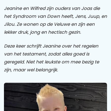
Jeanine en Wilfred zijn ouders van Joas die
Praat mee
het Syndroom van Down heeft, Jens, Juup, en
Jilou. Ze wonen op de Veluwe en zijn een
lekker druk, jong en hectisch gezin.
Clientdossier
Wiki
Mijn
Over
Contact
Sophi
Sophi
Deze keer schrijft Jeanine over het regelen
van het testament, zodat alles goed is
geregeld. Niet het leukste om mee bezig te
zijn, maar wel belangrijk.