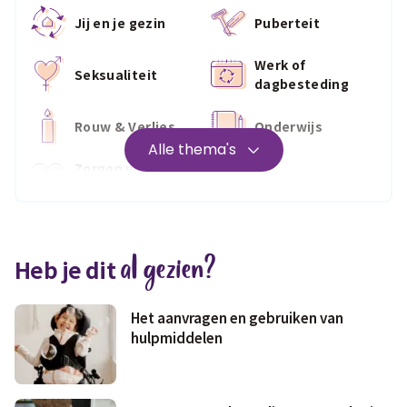
Jij en je gezin
Puberteit
Werk of
Seksualiteit
dagbesteding
Rouw & Verlies
Onderwijs
Alle thema's
Zorgen voor
Wonen
jezelf
Medisch
Fris & fit
al gezien?
Heb je dit
Geld & wetten
Het aanvragen en gebruiken van
hulpmiddelen