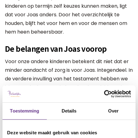
kinderen op termijn zelf keuzes kunnen maken, ligt
dat voor Joas anders. Door het overzichtelijk te
houden, blijft het voor hem en voor de mensen om
hem heen beheersbaar.
De belangen van Joas voorop
Voor onze andere kinderen betekent dit niet dat er
minder aandacht of zorg is voor Joas. Integendeel. In
de verdere invulling van het testament hebben we
juist nagedacht over wie hem kan begeleiden, wie
toezicht houdt en hoe we ervoor zorgen dat zijn
belangen altijd voorop blijven staan.
Toestemming
Details
Over
Het gesprek bij de notaris voelde aan het begin
zwaar. Maar naarmate we verder kwamen, gaf het
Deze website maakt gebruik van cookies
ook rust. Dingen die eerst vaag en ongemakkelijk