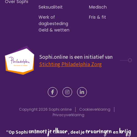
Over Sophi
Seksualiteit
Medisch
Werk of
Fris & fit
dagbesteding
Geld & wetten
Sophi.online is een initiatief van
Stichting Philadelphia Zorg
Copyright 2026 Sophi.online
Cookieverklaring
Privacyverklaring
ontmoet je elkaar
ervaringen
krijg
“Op Sophi
, deel je
en