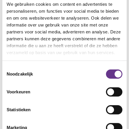
We gebruiken cookies om content en advertenties te
waren, werden concreet en geregeld. Niet omdat we
personaliseren, om functies voor social media te bieden
uitgaan van het ergste, maar omdat we voorbereid
en om ons websiteverkeer te analyseren. Ook delen we
willen zijn.
informatie over uw gebruik van onze site met onze
partners voor social media, adverteren en analyse. Deze
Het is geen makkelijk onderwerp. Maar wel één die,
partners kunnen deze gegevens combineren met andere
informatie die u aan ze heeft verstrekt of die ze hebben
als je hem eenmaal hebt aangepakt, ruimte geeft in
verzameld op basis van uw gebruik van hun services.
je hoofd. Omdat je weet: wat er ook gebeurt, het is
doordacht. En het is geregeld.
Toestemmingsselectie
Noodzakelijk
artikel?
Wat vind je van dit
Voorkeuren
2
1
Statistieken
Marketing