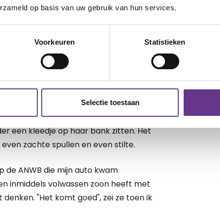
erzameld op basis van uw gebruik van hun services.
in dikke tranen en toen kwam er gelukkig
Voorkeuren
Statistieken
k een paar agressieve automobilisten
l stuk minder werd. Drie mannen
 te zetten zodat er weer wat mensen
en flesje water voor mij en Joah.
Selectie toestaan
m de rust terug. Een buurvrouw opende
der een kleedje op haar bank zitten. Het
, even zachte spullen en even stilte.
p de ANWB die mijn auto kwam
 een inmiddels volwassen zoon heeft met
denken. "Het komt goed", zei ze toen ik