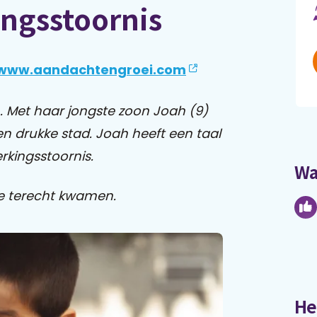
ingsstoornis
www.aandachtengroei.com
. Met haar jongste zoon Joah (9)
n drukke stad. Joah heeft een taal
rkingsstoornis.
Wa
 ze terecht kwamen.
He