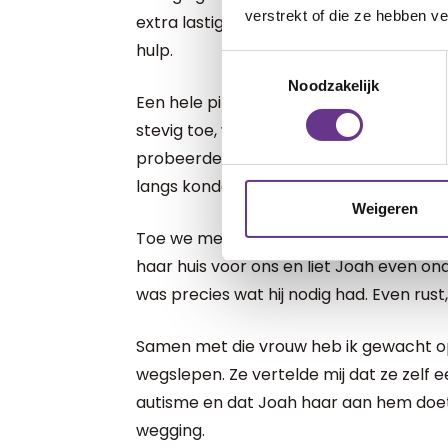
verstrekt of die ze hebben v
extra lastig. Inmiddels was ik zelf ook 
hulp.
Toestemmingsselectie
Noodzakelijk
Een hele pittige Surinaamse dame spra
stevig toe, waardoor de herrie een hee
probeerde mijn auto beter aan de kant
langs konden en iemand anders haalde e
Weigeren
Toe we meer aan de kant stonden, kwa
haar huis voor ons en liet Joah even on
was precies wat hij nodig had. Even rust
Samen met die vrouw heb ik gewacht o
wegslepen. Ze vertelde mij dat ze zelf
autisme en dat Joah haar aan hem doet 
wegging.