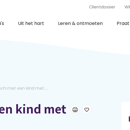
Clientdossier
Wi
's
Uit het hart
Leren & ontmoeten
Praa
ch met een kind met ...
en kind met