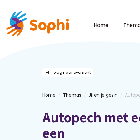
Home
Thema
Terug naar overzicht
/
/
/
Home
Themas
Jij en je gezin
Autope
Autopech met e
een