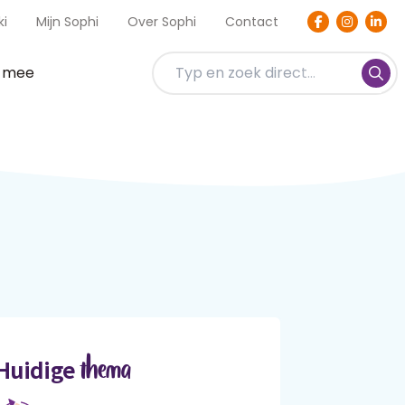
ki
Mijn Sophi
Over Sophi
Contact
t mee
thema
Huidige