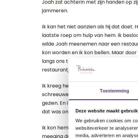
Joah zat achterin met zijn handen op z
jammeren.
Ik kan het niet aanzien als hij dat doet.
laatste roep om hulp van hem. Ik beslo
wilde Joah meenemen naar een restaura
kon worden en ik kon bellen. Maar door
langs ons toch op de rotonde wilden p
restaurantje voor Joah verschrikkelijk.
Ik kreeg hem gewoon niet uit de auto. Hi
Toestemming
schreeuwen, te krijsen en zichzelf te sl
gezien. En ik brak helemaal. Ik wilde 
dat was onmogelijk op dat moment.
Deze website maakt gebruik
We gebruiken cookies om cont
Ik kon hem niet uitleggen dat het rustig
websiteverkeer te analyseren
media, adverteren en analys
meeging door de drukte. Joah begrijpt 