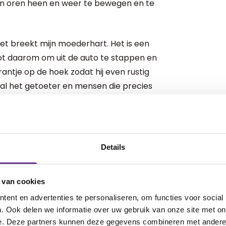
ijn oren heen en weer te bewegen en te
 Het breekt mijn moederhart. Het is een
ot daarom om uit de auto te stappen en
ntje op de hoek zodat hij even rustig
 al het getoeter en mensen die precies
asseren was de weg naar het
j begon te trappen en te huilen, te
Details
aan. Ik heb hem zelden zo erg van slag
hem vasthouden en hem troosten, maar
 van cookies
ent en advertenties te personaliseren, om functies voor social
er voor hem zou worden als hij eerst
. Ook delen we informatie over uw gebruik van onze site met on
e. Deze partners kunnen deze gegevens combineren met andere i
dat soort dingen niet en dat maakt het