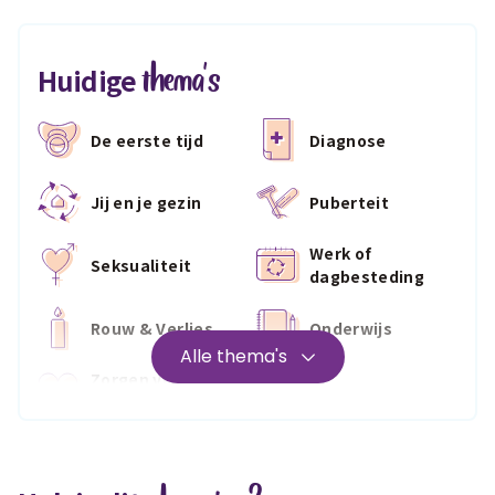
thema's
Huidige
De eerste tijd
Diagnose
Jij en je gezin
Puberteit
Werk of
Seksualiteit
dagbesteding
Rouw & Verlies
Onderwijs
Alle thema's
Zorgen voor
Wonen
jezelf
Medisch
Fris & fit