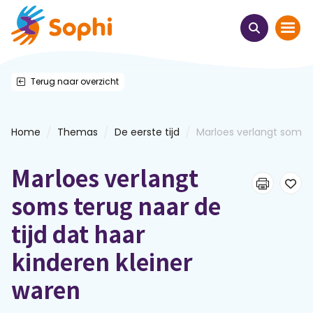
Terug naar overzicht
Home
Thema's
/
/
/
Home
Themas
De eerste tijd
Marloes verlangt soms te
Uit het hart
Marloes verlangt
Leren & ontmoeten
soms terug naar de
tijd dat haar
Webinars
kinderen kleiner
E-learnings
waren
Themabijeenkomsten