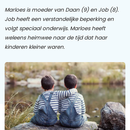
Marloes is moeder van Daan (9) en Job (8).
Praat mee
Job heeft een verstandelijke beperking en
volgt speciaal onderwijs.
Marloes heeft
weleens heimwee naar de tijd dat haar
Clientdossier
Wiki
Mijn
Over
Contact
kinderen kleiner waren.
Sophi
Sophi