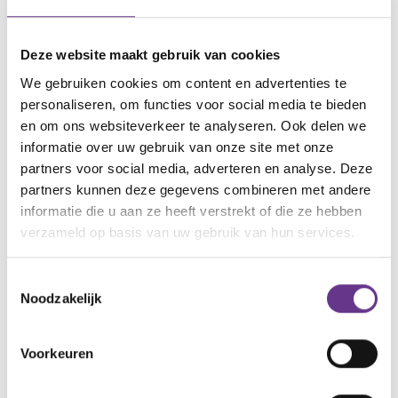
artikel?
Wat vind je van dit
1
Deze website maakt gebruik van cookies
We gebruiken cookies om content en advertenties te
personaliseren, om functies voor social media te bieden
en om ons websiteverkeer te analyseren. Ook delen we
Reacties
informatie over uw gebruik van onze site met onze
partners voor social media, adverteren en analyse. Deze
partners kunnen deze gegevens combineren met andere
Alle reacties lezen?
informatie die u aan ze heeft verstrekt of die ze hebben
verzameld op basis van uw gebruik van hun services.
Log in
en lees reacties van anderen. Stel vragen
aan de redactie, geef likes en praat mee over de
Toestemmingsselectie
geschreven blogs en artikelen.
Noodzakelijk
Gratis account aanmaken
Voorkeuren
Heb je al een account?
Inloggen