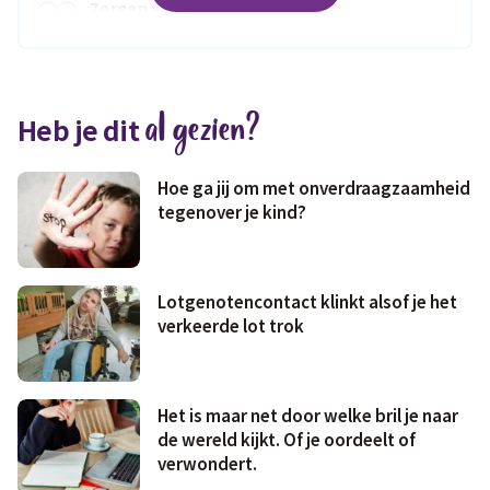
Zorgen voor
Wonen
jezelf
Medisch
Fris & fit
al gezien?
Heb je dit
Geld & wetten
Hoe ga jij om met onverdraagzaamheid
tegenover je kind?
Lotgenotencontact klinkt alsof je het
verkeerde lot trok
Het is maar net door welke bril je naar
de wereld kijkt. Of je oordeelt of
verwondert.