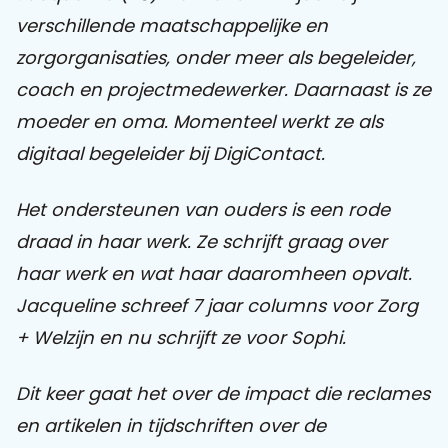
verschillende maatschappelijke en
Praat mee
zorgorganisaties, onder meer als begeleider,
coach en projectmedewerker. Daarnaast is ze
moeder en oma. Momenteel werkt ze als
Clientdossier
Wiki
Mijn
Over
Contact
digitaal begeleider bij DigiContact.
Sophi
Sophi
Het ondersteunen van ouders is een rode
draad in haar werk. Ze schrijft graag over
haar werk en wat haar daaromheen opvalt.
Jacqueline schreef 7 jaar columns voor Zorg
+ Welzijn en nu schrijft ze voor Sophi.
Dit keer gaat het over de impact die reclames
en artikelen in tijdschriften over de