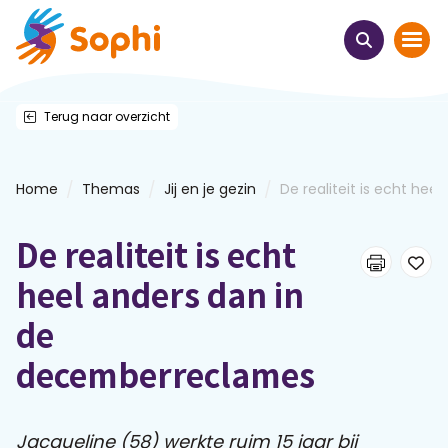
Terug naar overzicht
Home
Thema's
/
/
/
Home
Themas
Jij en je gezin
De realiteit is echt heel ..
Uit het hart
De realiteit is echt
Leren & ontmoeten
heel anders dan in
de
Webinars
decemberreclames
E-learnings
Jacqueline (58) werkte ruim 15 jaar bij
Themabijeenkomsten