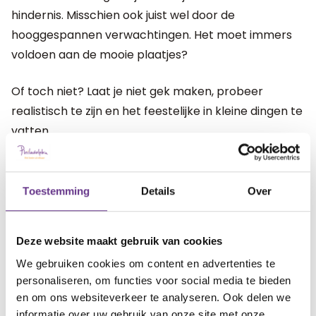
hindernis. Misschien ook juist wel door de
hooggespannen verwachtingen. Het moet immers
voldoen aan de mooie plaatjes?
Of toch niet? Laat je niet gek maken, probeer
realistisch te zijn en het feestelijke in kleine dingen te
vatten.
Een vijf gangen diner met de hele familie is misschien
niet zo’n goed idee. Maar misschien samen koffie
Toestemming
Details
Over
drinken en een wandeling maken wel?
Deze website maakt gebruik van cookies
Sinterklaastijd is bijvoorbeeld een tijd van veel
spannende verrassingen. Ontzettend leuk! Maar
We gebruiken cookies om content en advertenties te
personaliseren, om functies voor social media te bieden
voor kinderen die verrassingen spannend vinden, al
en om ons websiteverkeer te analyseren. Ook delen we
snel te veel. Uitleg over wat er gaat gebeuren en
informatie over uw gebruik van onze site met onze