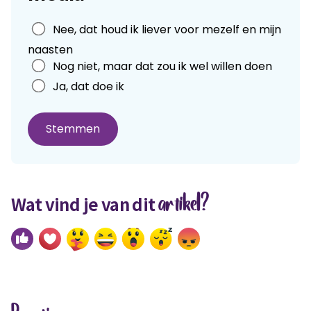
Leave
Nee, dat houd ik liever voor mezelf en mijn
this
naasten
field
Nog niet, maar dat zou ik wel willen doen
blank
Ja, dat doe ik
Stemmen
artikel?
Wat vind je van dit