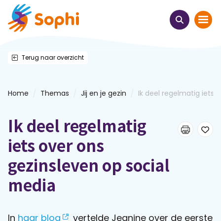
Terug naar overzicht
Home
Thema's
/
/
/
Home
Themas
Jij en je gezin
Ik deel regelmatig iets ov
Uit het hart
Ik deel regelmatig
Leren & ontmoeten
iets over ons
gezinsleven op social
Webinars
media
E-learnings
In
haar blog
vertelde Jeanine over de eerste
Themabijeenkomsten