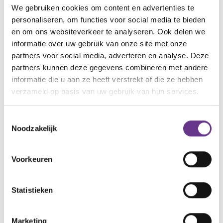
We gebruiken cookies om content en advertenties te
personaliseren, om functies voor social media te bieden
en om ons websiteverkeer te analyseren. Ook delen we
informatie over uw gebruik van onze site met onze
partners voor social media, adverteren en analyse. Deze
Meer Sophi?
partners kunnen deze gegevens combineren met andere
Schrijf je in
voor onze nieuwsbrief en ontvang
informatie die u aan ze heeft verstrekt of die ze hebben
verzameld op basis van uw gebruik van hun services.
maandelijks
de nieuwste inspirerende verhalen in je mailbox!
Toestemmingsselectie
Noodzakelijk
Voorkeuren
thema
Huidige
Statistieken
De eerste tijd
Diagnose
Marketing