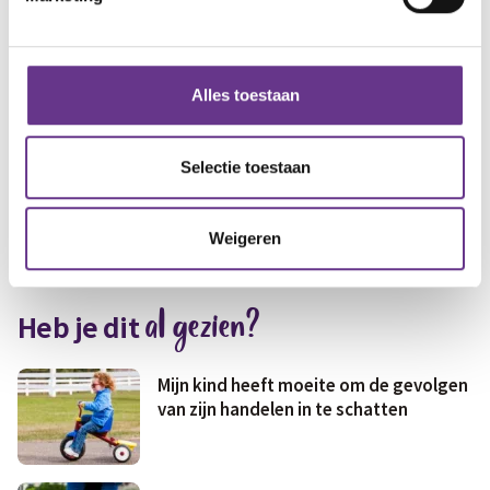
Jij en je gezin
Puberteit
Werk of
Seksualiteit
Alles toestaan
dagbesteding
Rouw & Verlies
Onderwijs
Selectie toestaan
Alle thema's
Zorgen voor
Wonen
jezelf
Weigeren
Medisch
Fris & fit
al gezien?
Heb je dit
Geld & wetten
Mijn kind heeft moeite om de gevolgen
van zijn handelen in te schatten