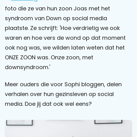
foto die ze van hun zoon Joas met het
Praat mee
syndroom van Down op social media
plaatste. Ze schrijft: 'Hoe verdrietig we ook
waren en hoe vers de wond op dat moment
Clientdossier
Wiki
Mijn
Over
Contact
ook nog was, we wilden laten weten dat het
Sophi
Sophi
ONZE ZOON was. Onze zoon, met
downsyndroom.'
Meer ouders die voor Sophi bloggen, delen
verhalen over hun gezinsleven op social
media. Doe jij dat ook wel eens?