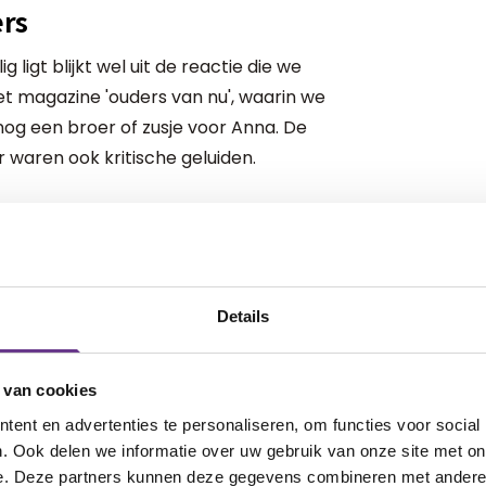
ers
 ligt blijkt wel uit de reactie die we
et magazine 'ouders van nu', waarin we
og een broer of zusje voor Anna. De
 waren ook kritische geluiden.
h: alle aandacht gaat toch altijd naar
ntzettend zielig zijn voor onze 2
Ik was best geschokt. Maar het zette
Details
 van cookies
jn brusjes. Ze houden rekening met de
ent en advertenties te personaliseren, om functies voor social
weleens aanpassen. We kunnen als
. Ook delen we informatie over uw gebruik van onze site met on
l kunnen. Maar hierdoor leren ze wel dat
e. Deze partners kunnen deze gegevens combineren met andere i