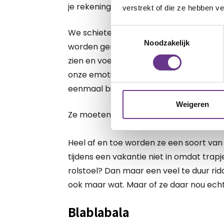
je rekening met elkaar moet houden en d
verstrekt of die ze hebben v
Toestemmingsselectie
We schieten als ouders ook wel eens te 
Noodzakelijk
worden genomen door alle zorgen en re
zien en voelen ze onze zorgen, al maken
onze emoties. Dat wat ze wel meekrijgen
eenmaal bij het leven.
Weigeren
Ze moeten ook een beetje meehelpen: 
Heel af en toe worden ze een soort van
tijdens een vakantie niet in omdat tra
rolstoel? Dan maar een veel te duur rid
ook maar wat. Maar of ze daar nou ech
Blablabala