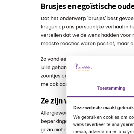
Brusjes en egoïstische oud
Dat het onderwerp 'brusjes' best gevoelig
kregen op ons persoonlijke verhaal in h
vertellen dat we de wens hadden voor n
meeste reacties waren positief, maar er
Zo vond een aantal mensen ons egoïstisc
jullie gehandicapte dochter. En het zou o
zoontjes om naast Anna op te groeien. 
me ook aan het denken.
Toestemming
Ze zijn wel echte brussen
Deze website maakt gebruik
Allergiewoord of niet. Mees en David zi
We gebruiken cookies om cont
beperkingen van Anna en moeten zich 
websiteverkeer te analyseren
gezin niet alles wat andere gezinnen we
media, adverteren en analys