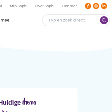
ki
Mijn Sophi
Over Sophi
Contact
t mee
thema
Huidige