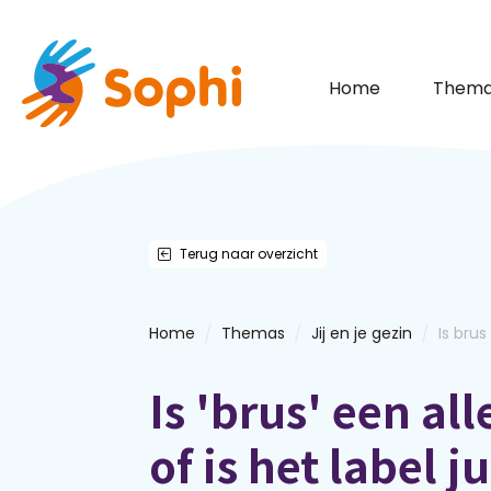
Home
Thema
Terug naar overzicht
/
/
/
Home
Themas
Jij en je gezin
Is brus
Is 'brus' een al
of is het label j