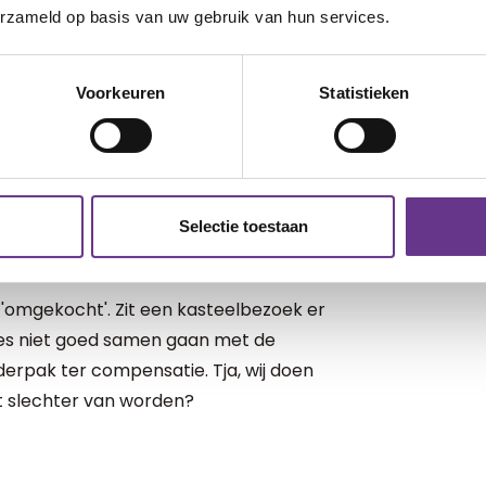
at niet alles vanzelfsprekend is.
erzameld op basis van uw gebruik van hun services.
kort als we emotioneel totaal in beslag
Voorkeuren
Statistieken
gelzaken rondom Anna. En natuurlijk
 wij ze liever geen deelgenoot van al
 leggen we uit. Verdriet hoort nou
Selectie toestaan
'
Geef jij de Ipad even aan Anna, Mees?'
 'omgekocht'. Zit een kasteelbezoek er
pjes niet goed samen gaan met de
derpak ter compensatie. Tja, wij doen
t slechter van worden?