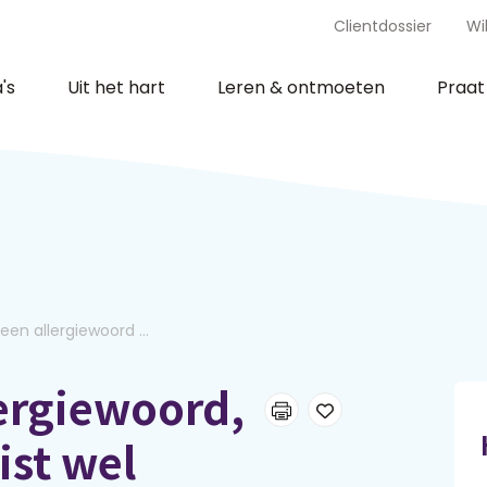
Clientdossier
Wi
's
Uit het hart
Leren & ontmoeten
Praa
 een allergiewoord ...
lergiewoord,
uist wel