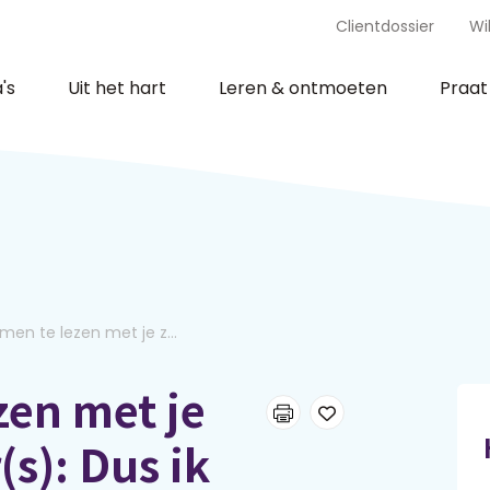
Clientdossier
Wi
's
Uit het hart
Leren & ontmoeten
Praa
en te lezen met je z...
zen met je
s): Dus ik