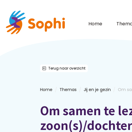
Home
Thema
Terug naar overzicht
/
/
/
Home
Themas
Jij en je gezin
Om sam
Om samen te le
zoon(s)/dochter(