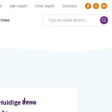
ki
Mijn Sophi
Over Sophi
Contact
t mee
thema
Huidige