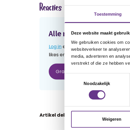
Reacties
Toestemming
Alle reacties lezen?
Deze website maakt gebruik
We gebruiken cookies om cont
Log in
en lees reacties van anderen.
websiteverkeer te analyseren
likes en praat mee over de geschre
media, adverteren en analys
verstrekt of die ze hebben v
Gratis account aanmaken
H
Toestemmingsselectie
Noodzakelijk
Artikel delen:
Facebook
Weigeren