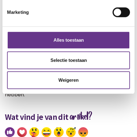
verbeteren van de manier waarop een kind
zintuiglijke informatie
verwerkt
en ermee omgaat.
Marketing
Al voelt het misschien soms zo, je staat er niet alleen
voor! Ook bij het vinden van de juiste therapie
Alles toestaan
(hierboven staan er nog maar enkele…) zijn er vast
en zeker ouders van kinderen die weten hoe jij je
voelt in je zoektocht en het hele proces in de
Selectie toestaan
zoektocht naar passende therapie al hebben
doorlopen. Zoek juist dat contact op en ga ook eens
Weigeren
met elkaar in gesprek, mocht je daar behoefte aan
hebben.
artikel?
Wat vind je van dit