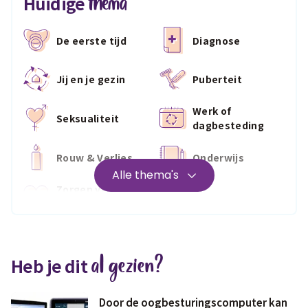
thema
Huidige
De eerste tijd
Diagnose
Jij en je gezin
Puberteit
Werk of
Seksualiteit
dagbesteding
Rouw & Verlies
Onderwijs
Alle thema's
Zorgen voor
Wonen
jezelf
Medisch
Fris & fit
al gezien?
Heb je dit
Geld & wetten
Door de oogbesturingscomputer kan