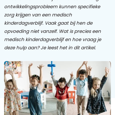
ontwikkelingsprobleem kunnen specifieke
Praat mee
zorg krijgen van een medisch
kinderdagverblijf. Vaak gaat bij hen de
opvoeding niet vanzelf. Wat is precies een
Clientdossier
Wiki
Mijn
Over
Contact
medisch kinderdagverblijf en hoe vraag je
Sophi
Sophi
deze hulp aan? Je leest het in dit artikel.