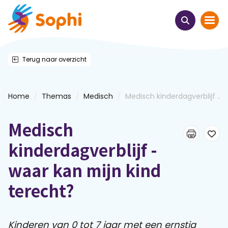
Terug naar overzicht
Home
Thema's
/
/
/
Home
Themas
Medisch
Medisch kinderdagverblijf ...
Uit het hart
Medisch
Leren & ontmoeten
kinderdagverblijf -
waar kan mijn kind
Webinars
terecht?
E-learnings
Kinderen van 0 tot 7 jaar met een ernstig
Themabijeenkomsten