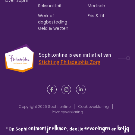
Over Sophi
Seksualiteit
Medisch
Werk of
Fris & fit
dagbesteding
Geld & wetten
Sophi.online is een initiatief van
Stichting Philadelphia Zorg
Copyright 2026 Sophi.online
Cookieverklaring
Privacyverklaring
ontmoet je elkaar
ervaringen
krijg
“Op Sophi
, deel je
en