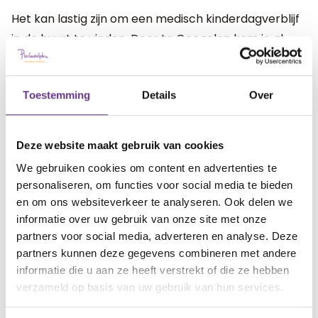
Het kan lastig zijn om een medisch kinderdagverblijf
in de buurt te vinden. Door te Googelen kom je al
een end, maar het is soms niet direct duidelijk of het
gaat om een regulier of medisch kinderdagverblijf.
Toestemming
Details
Over
Kom je er niet uit, vraag dan bij het CJG, je huisarts of
behandeld arts of zij met jou mee kunnen kijken.
Waarschijnlijk weten zij goed wat de mogelijkheden
Deze website maakt gebruik van cookies
zijn bij jullie in de buurt.
We gebruiken cookies om content en advertenties te
personaliseren, om functies voor social media te bieden
Het kan voorkomen dat blijkt dat er geen medisch
en om ons websiteverkeer te analyseren. Ook delen we
kinderdagverblijf bij jou in de buurt is en je dus een
informatie over uw gebruik van onze site met onze
stuk moet rijden om jouw kind hiernaar toe te
partners voor social media, adverteren en analyse. Deze
brengen. Dat is enorm intensief en misschien
partners kunnen deze gegevens combineren met andere
informatie die u aan ze heeft verstrekt of die ze hebben
onmogelijk, vooral omdat het om aantal dagdelen in
verzameld op basis van uw gebruik van hun services.
de week gaat. Je bent steeds heen en weer aan het
rijden. Bij de meeste medisch kinderdagverblijven