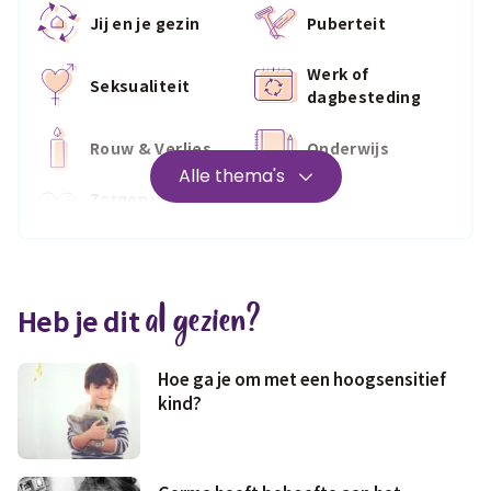
Jij en je gezin
Puberteit
Werk of
Seksualiteit
dagbesteding
Rouw & Verlies
Onderwijs
Alle thema's
Zorgen voor
Wonen
jezelf
Medisch
Fris & fit
al gezien?
Heb je dit
Geld & wetten
Hoe ga je om met een hoogsensitief
kind?