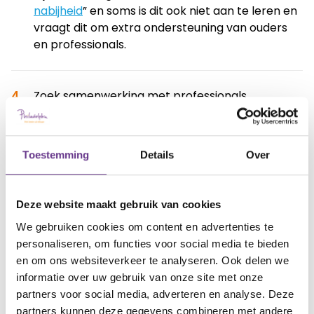
nabijheid
” en soms is dit ook niet aan te leren en
vraagt dit om extra ondersteuning van ouders
en professionals.
Zoek samenwerking met professionals
Artsen (AVG), orthopedagogen,
gedragsdeskundigen, psychiaters en
psychologen kunnen helpen bij medische
Toestemming
Details
Over
vragen, seksuele voorlichting en gedragsmatige
ondersteuning.
Deze website maakt gebruik van cookies
We gebruiken cookies om content en advertenties te
Respecteer hun behoefte aan zelfstandigheid
personaliseren, om functies voor social media te bieden
Geef waar mogelijk ruimte om zelf keuzes te
en om ons websiteverkeer te analyseren. Ook delen we
maken, ook al zijn ze klein. Dit versterkt het
informatie over uw gebruik van onze site met onze
gevoel van eigenwaarde.
partners voor social media, adverteren en analyse. Deze
partners kunnen deze gegevens combineren met andere