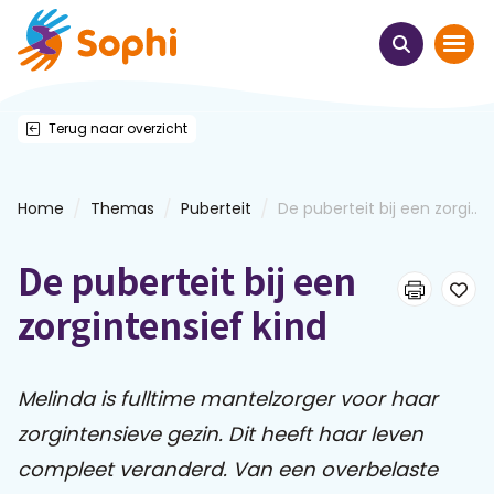
Terug naar overzicht
Home
Thema's
/
/
/
Home
Themas
Puberteit
De puberteit bij een zorgi...
Uit het hart
De puberteit bij een
Leren & ontmoeten
zorgintensief kind
Webinars
Melinda is fulltime mantelzorger voor haar
zorgintensieve gezin. Dit heeft haar leven
E-learnings
compleet veranderd. Van een overbelaste
Themabijeenkomsten