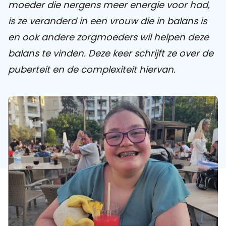
moeder die nergens meer energie voor had,
is ze veranderd in een vrouw die in balans is
Praat mee
en ook andere zorgmoeders wil helpen deze
balans te vinden. Deze keer schrijft ze over de
puberteit en de complexiteit hiervan.
Clientdossier
Wiki
Mijn
Over
Contact
Sophi
Sophi