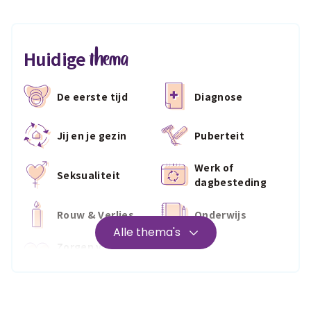
thema
Huidige
De eerste tijd
Diagnose
Jij en je gezin
Puberteit
Werk of
Seksualiteit
dagbesteding
Rouw & Verlies
Onderwijs
Alle thema's
Zorgen voor
Wonen
jezelf
Medisch
Fris & fit