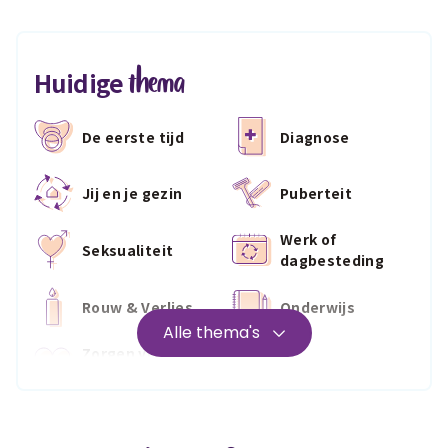
thema
Huidige
De eerste tijd
Diagnose
Jij en je gezin
Puberteit
Werk of
Seksualiteit
dagbesteding
Rouw & Verlies
Onderwijs
Alle thema's
Zorgen voor
Wonen
jezelf
Medisch
Fris & fit