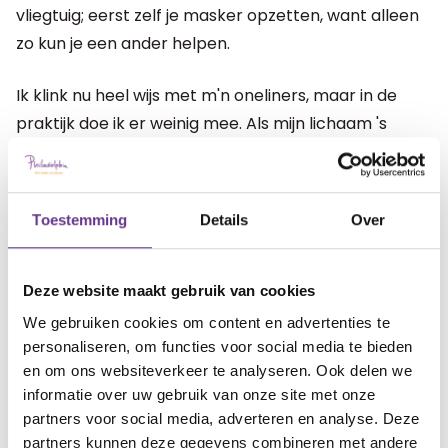
vliegtuig; eerst zelf je masker opzetten, want alleen
zo kun je een ander helpen.
Ik klink nu heel wijs met m'n oneliners, maar in de
praktijk doe ik er weinig mee. Als mijn lichaam 's
avonds pijn doet, denk ik: dat had ook anders gekund,
je hebt weer de hele dag de benen uit je lijf gerend.
Die korte momenten voor jezelf zijn cruciaal; met
Toestemming
Details
Over
een kopje thee op de bank zitten, de tijd nemen om
mijn haren te wassen of naar de kapper te gaan
(dat is zo lang geleden dat ik niet meer weet
Deze website maakt gebruik van cookies
wanneer ik geweest ben). Nu denk je waarschijnlijk:
We gebruiken cookies om content en advertenties te
dat zijn toch heel normale handelingen? Dat is zeker
personaliseren, om functies voor social media te bieden
en om ons websiteverkeer te analyseren. Ook delen we
zo, maar tijd voor deze dingen heb ik simpelweg bijna
informatie over uw gebruik van onze site met onze
niet. En dat voelt naar.
partners voor social media, adverteren en analyse. Deze
partners kunnen deze gegevens combineren met andere