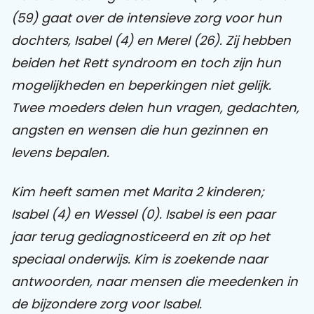
(59) gaat over de intensieve zorg voor hun
Praat mee
dochters, Isabel (4) en Merel (26). Zij hebben
beiden het Rett syndroom en toch zijn hun
mogelijkheden en beperkingen niet gelijk.
Clientdossier
Wiki
Mijn
Over
Contact
Twee moeders delen hun vragen, gedachten,
Sophi
Sophi
angsten en wensen die hun gezinnen en
levens bepalen.
Kim heeft samen met Marita 2 kinderen;
Isabel (4) en Wessel (0). Isabel is een paar
jaar terug gediagnosticeerd en zit op het
speciaal onderwijs. Kim is zoekende naar
antwoorden, naar mensen die meedenken in
de bijzondere zorg voor Isabel.