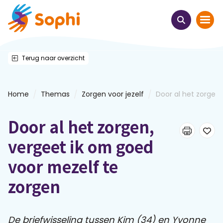
Terug naar overzicht
Home
Thema's
/
/
/
Home
Themas
Zorgen voor jezelf
Door al het zorgen 
Uit het hart
Door al het zorgen,
Leren & ontmoeten
vergeet ik om goed
voor mezelf te
Webinars
zorgen
E-learnings
De briefwisseling tussen Kim (34) en Yvonne
Themabijeenkomsten