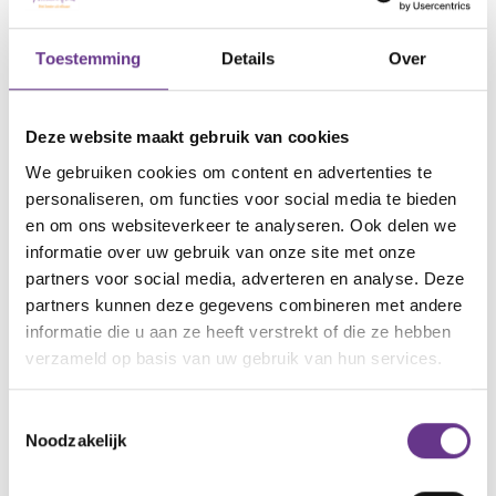
Als je dit herkent; plan dan een moment voor jezelf
in. Velen vinden stilte eng. Maar stilte is fijn. Even
Toestemming
Details
Over
wennen, maar fijn. Jezelf tegenkomen is juist goed.
Het geeft ruimte voor nieuwe dingen. Stille tijd, voor
wat voor jou echt belangrijk is. En vanuit de stilte, zal
Deze website maakt gebruik van cookies
je jezelf weer wat meer terug vinden.
We gebruiken cookies om content en advertenties te
personaliseren, om functies voor social media te bieden
Ja, het vergt een organisatie. Een loslaten. Maar een
en om ons websiteverkeer te analyseren. Ook delen we
vriendin zei eens: als jij nu je been breekt, lig je er ook
informatie over uw gebruik van onze site met onze
uit. Precies dat trok mij over de streep. Bedenk je ook
partners voor social media, adverteren en analyse. Deze
partners kunnen deze gegevens combineren met andere
wie je wilt zijn, en wie je nu bent? Het helpt om
informatie die u aan ze heeft verstrekt of die ze hebben
hierover na te denken. Want degene die actie moet
verzameld op basis van uw gebruik van hun services.
ondernemen, ben jij zelf!
Toestemmingsselectie
Wat doe jij? Blijf je wegrennen van rust? Of zoek je zo
Noodzakelijk
nodig de stilte op? Of ga je door, omdat je denkt dat
dit zo moet? Ten koste van jezelf en je gezin?Ik zou