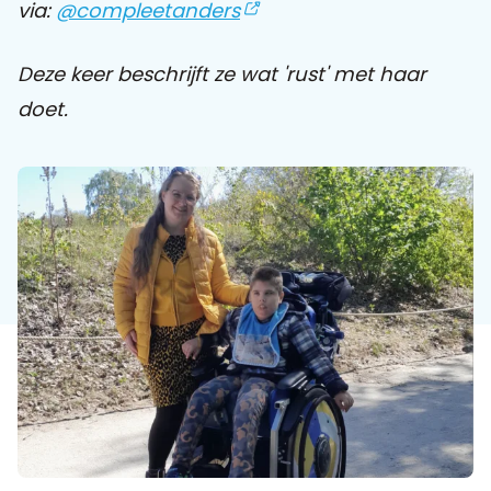
via:
@compleetanders
Praat mee
Deze keer beschrijft ze wat 'rust' met haar
doet.
Clientdossier
Wiki
Mijn
Over
Contact
Sophi
Sophi