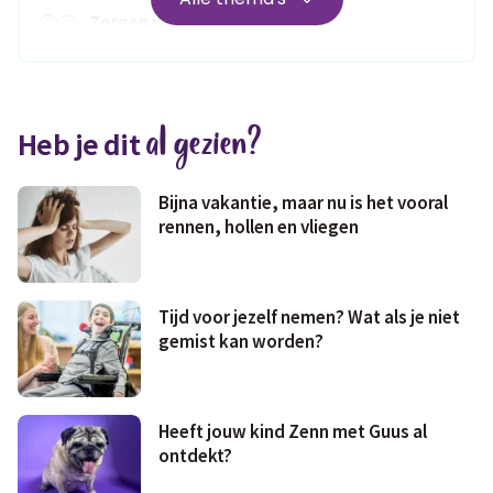
Zorgen voor
Wonen
jezelf
Medisch
Fris & fit
al gezien?
Heb je dit
Geld & wetten
Bijna vakantie, maar nu is het vooral
rennen, hollen en vliegen
Tijd voor jezelf nemen? Wat als je niet
gemist kan worden?
Heeft jouw kind Zenn met Guus al
ontdekt?