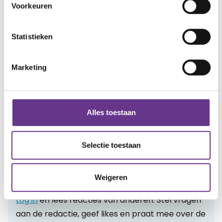
Voorkeuren
zeggen: zorg goed voor jezelf, dan kan je er ook voor
anderen weer zijn.
Statistieken
artikel?
Wat vind je van dit
Marketing
4
Alles toestaan
Reacties
Selectie toestaan
Alle reacties lezen?
Weigeren
Log in
en lees reacties van anderen. Stel vragen
aan de redactie, geef likes en praat mee over de