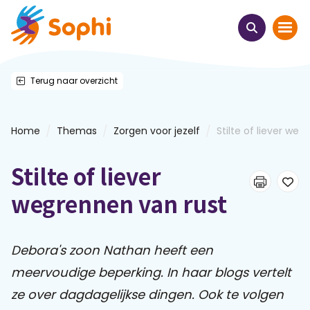
Terug naar overzicht
Home
Thema's
/
/
/
Home
Themas
Zorgen voor jezelf
Stilte of liever weg
Uit het hart
Stilte of liever
Leren & ontmoeten
wegrennen van rust
Webinars
Debora's zoon Nathan heeft een
meervoudige beperking. In haar blogs vertelt
E-learnings
ze over dagdagelijkse dingen. Ook te volgen
Themabijeenkomsten