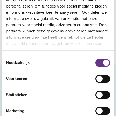
personaliseren, om functies voor social media te bieden
en om ons websiteverkeer te analyseren. Ook delen we
THEMABIJEENKOMST
informatie over uw gebruik van onze site met onze
partners voor social media, adverteren en analyse. Deze
Kijktip: Live uitzending over
partners kunnen deze gegevens combineren met andere
Rouw & Verlies
informatie die u aan ze heeft verstrekt of die ze hebben
verzameld op basis van uw gebruik van hun services.
Toestemmingsselectie
Noodzakelijk
Voorkeuren
Meld je aan voor onze nieuwsbrief
Statistieken
Marketing