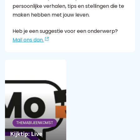
persoonlijke verhalen, tips en stellingen die te
maken hebben met jouw leven.
Praat mee
Heb je een suggestie voor een onderwerp?
Mail ons dan.
Clientdossier
Wiki
Mijn
Over
Contact
Sophi
Sophi
THEMABIJEENKOMST
Kijktip: Live