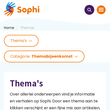
/
Home
Themas
Home
Thema's
Thema's
Categorie:
Themabijeenkomst
Uit het hart
Leren & ontmoeten
Thema's
Webinars
Over allerlei onderwerpen vind je informatie
E-learnings
en verhalen op Sophi. Door een thema aan te
klikken verschijnt er een fijne mix aan artikelen,
Themabijeenkomsten