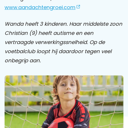
www.aandachtengroei.com
Praat mee
Wanda heeft 3 kinderen. Haar middelste zoon
Christian (9) heeft autisme en een
Clientdossier
Wiki
Mijn
Over
Contact
vertraagde verwerkingssnelheid.
Op de
Sophi
Sophi
voetbalclub loopt hij daardoor tegen veel
onbegrip aan.