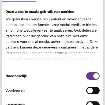
Deze website maakt gebruik van cookies
We gebruiken cookies om content en advertenties te
personaliseren, om functies voor social media te bieden
Reacties
en om ons websiteverkeer te analyseren. Ook delen we
informatie over uw gebruik van onze site met onze
partners voor social media, adverteren en analyse. Deze
Alle reacties lezen?
partners kunnen deze gegevens combineren met andere
informatie die u aan ze heeft verstrekt of die ze hebben
verzameld op basis van uw gebruik van hun services.
Log in
en lees reacties van anderen. Stel vragen
aan de redactie, geef likes en praat mee over de
Toestemmingsselectie
geschreven blogs en artikelen.
Noodzakelijk
Gratis account aanmaken
Voorkeuren
Heb je al een account?
Inloggen
Statistieken