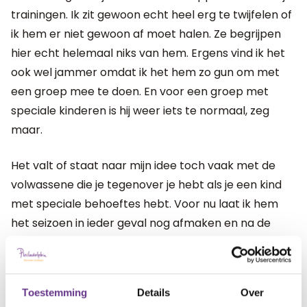
trainingen. Ik zit gewoon echt heel erg te twijfelen of
ik hem er niet gewoon af moet halen. Ze begrijpen
hier echt helemaal niks van hem. Ergens vind ik het
ook wel jammer omdat ik het hem zo gun om met
een groep mee te doen. En voor een groep met
speciale kinderen is hij weer iets te normaal, zeg
maar.
Het valt of staat naar mijn idee toch vaak met de
volwassene die je tegenover je hebt als je een kind
met speciale behoeftes hebt. Voor nu laat ik hem
het seizoen in ieder geval nog afmaken en na de
zomer kijken we wel weer verder.
artikel?
Wat vind je van dit
Toestemming
Details
Over