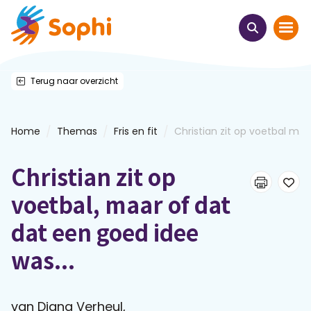
Terug naar overzicht
Home
Thema's
/
/
/
Home
Themas
Fris en fit
Christian zit op voetbal m...
Uit het hart
Christian zit op
Leren & ontmoeten
voetbal, maar of dat
dat een goed idee
Webinars
was...
E-learnings
van Digna Verheul,
Themabijeenkomsten