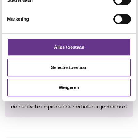
Marketing
Artikel delen:
Facebook
Twitter
LinkedIn
Alles toestaan
Selectie toestaan
Meer Sophi?
Weigeren
Schrijf je in
voor onze nieuwsbrief en ontvang
maandelijks
de nieuwste inspirerende verhalen in je mailbox!