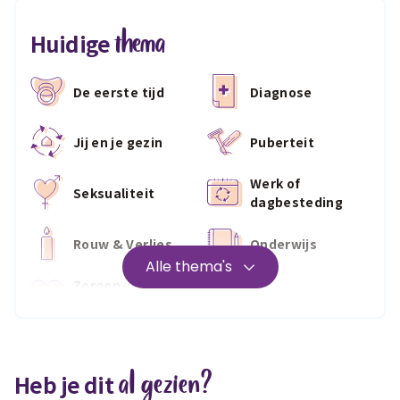
thema
Huidige
De eerste tijd
Diagnose
Jij en je gezin
Puberteit
Werk of
Seksualiteit
dagbesteding
Rouw & Verlies
Onderwijs
Alle thema's
Zorgen voor
Wonen
jezelf
Medisch
Fris & fit
al gezien?
Heb je dit
Geld & wetten