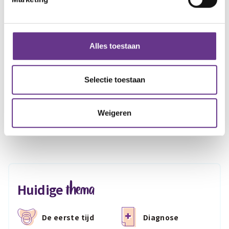
Facebook
Twitter
LinkedIn
Alles toestaan
Meer Sophi?
Selectie toestaan
Schrijf je in
voor onze nieuwsbrief en ontvang
maandelijks
de nieuwste inspirerende verhalen in je mailbox!
Weigeren
thema
Huidige
De eerste tijd
Diagnose