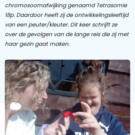
chromosoomafwijking genaamd Tetrasomie
18p. Daardoor heeft zij de ontwikkelingsleeftijd
Praat mee
van een peuter/kleuter. Dit keer schrijft ze
over de gevolgen van de lange reis die zij met
Clientdossier
Wiki
Mijn
Over
Contact
haar gezin gaat maken.
Sophi
Sophi