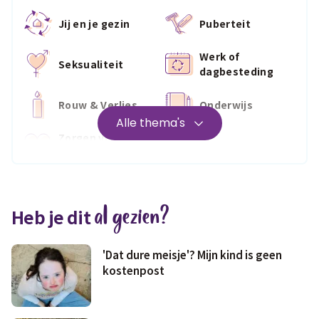
Jij en je gezin
Puberteit
Werk of
Seksualiteit
dagbesteding
Rouw & Verlies
Onderwijs
Alle thema's
Zorgen voor
Wonen
jezelf
Medisch
Fris & fit
al gezien?
Heb je dit
Geld & wetten
'Dat dure meisje'? Mijn kind is geen
kostenpost