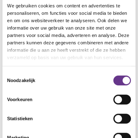
Reacties
We gebruiken cookies om content en advertenties te
personaliseren, om functies voor social media te bieden
en om ons websiteverkeer te analyseren. Ook delen we
Alle reacties lezen?
informatie over uw gebruik van onze site met onze
partners voor social media, adverteren en analyse. Deze
Log in
en lees reacties van anderen. Stel vragen
partners kunnen deze gegevens combineren met andere
aan de redactie, geef likes en praat mee over de
informatie die u aan ze heeft verstrekt of die ze hebben
geschreven blogs en artikelen.
verzameld op basis van uw gebruik van hun services.
Gratis account aanmaken
Toestemmingsselectie
Noodzakelijk
Heb je al een account?
Inloggen
Voorkeuren
Statistieken
Artikel delen:
Marketing