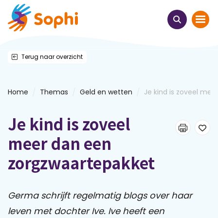
Terug naar overzicht
Home
Thema's
/
/
/
Home
Themas
Geld en wetten
Je kind is zoveel meer
Uit het hart
Je kind is zoveel
Leren & ontmoeten
meer dan een
zorgzwaartepakket
Webinars
E-learnings
Germa schrijft regelmatig blogs over haar
leven met dochter Ive. Ive heeft een
Themabijeenkomsten