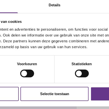
Details
 van cookies
 Stel vragen aan de redactie, geef
ent en advertenties te personaliseren, om functies voor social
ven blogs en artikelen.
. Ook delen we informatie over uw gebruik van onze site met on
e. Deze partners kunnen deze gegevens combineren met andere i
erzameld op basis van uw gebruik van hun services.
eb je al een account?
Inloggen
Voorkeuren
Statistieken
Twitter
LinkedIn
Selectie toestaan