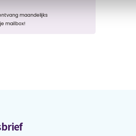
ontvang maandelijks
je mailbox!
brief