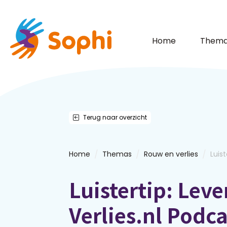
Home
Thema
Terug naar overzicht
/
/
/
Home
Themas
Rouw en verlies
Luist
Luistertip: Lev
Verlies.nl Podca