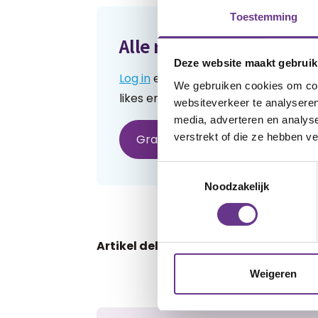
Toestemming
Alle reacties lezen?
Deze website maakt gebruik
Log in
en lees reacties van anderen.
We gebruiken cookies om cont
likes en praat mee over de geschre
websiteverkeer te analyseren
media, adverteren en analys
verstrekt of die ze hebben v
Gratis account aanmaken
H
Toestemmingsselectie
Noodzakelijk
Artikel delen:
Facebook
Weigeren