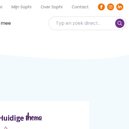
ki
Mijn Sophi
Over Sophi
Contact
t mee
thema
Huidige