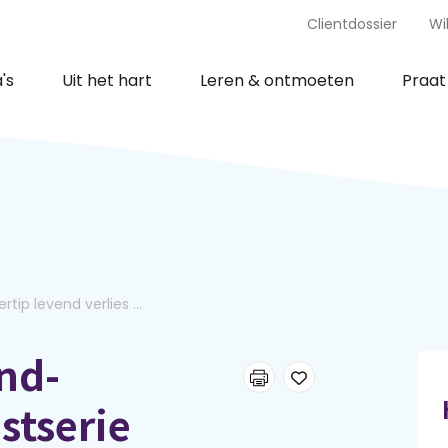
Clientdossier
Wi
's
Uit het hart
Leren & ontmoeten
Praa
ertip levend verlies ...
end-
stserie