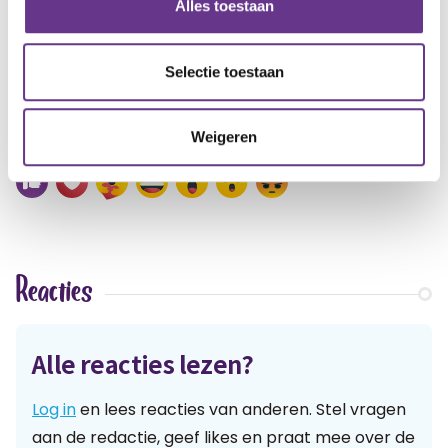
vandaan komen. Zodat we verder kunnen in ons
Alles toestaan
heden en in onze toekomst. Want die wordt juist
gevormd door onze geschiedenis.
Selectie toestaan
artikel?
Wat vind je van dit
Weigeren
Reacties
Alle reacties lezen?
Log in
en lees reacties van anderen. Stel vragen
aan de redactie, geef likes en praat mee over de