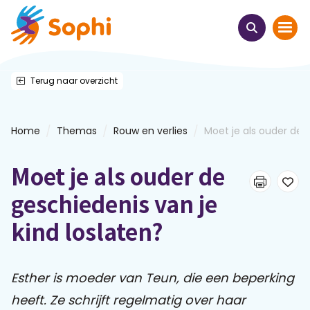
Terug naar overzicht
Home
Thema's
/
/
/
Home
Themas
Rouw en verlies
Moet je als ouder de g
Uit het hart
Moet je als ouder de
Leren & ontmoeten
geschiedenis van je
kind loslaten?
Webinars
E-learnings
Esther is moeder van Teun, die een beperking
heeft. Ze schrijft regelmatig over haar
Themabijeenkomsten