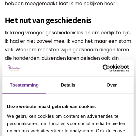
hebben meegemaakt laat ik me nakijken hoor!
Het nut van geschiedenis
Ik kreeg vroeger geschiedenisles en om eerlijk te zijn,
ik had er niet zoveel mee. Ik vond het maar een stom
vak. Waarom moesten wij in godsnaam dingen leren
die honderden, duizenden jaren geleden ooit zijn
gebeurd? We leven toch in het hier en nu? Nu ik
volwassen ben zie ik toch wel het nut ervan in. Door
de geschiedenis te kennen en te begrijpen, begrijp je
Toestemming
Details
Over
ook beter het heden, en kun je mogelijk ook
bepaalde keuzes maken in de toekomst. Zonder
Deze website maakt gebruik van cookies
geschiedenis is er geen heden, en dus ook geen
We gebruiken cookies om content en advertenties te
toekomst.
personaliseren, om functies voor social media te bieden
en om ons websiteverkeer te analyseren. Ook delen we
De geschiedenis van ons kind zit in alles en drukt een