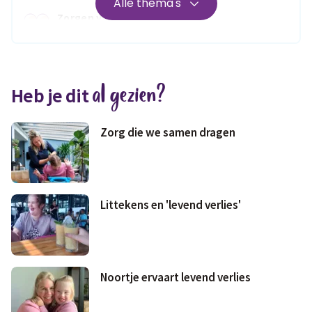
Alle thema's
Zorgen voor
Wonen
jezelf
Medisch
Fris & fit
al gezien?
Heb je dit
Geld & wetten
Zorg die we samen dragen
Littekens en 'levend verlies'
Noortje ervaart levend verlies