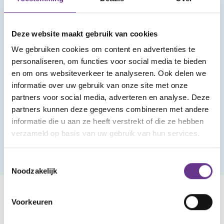
Deze website maakt gebruik van cookies
We gebruiken cookies om content en advertenties te
INFORMATIEF
personaliseren, om functies voor social media te bieden
Wat als voor
en om ons websiteverkeer te analyseren. Ook delen we
INFORMATIEF
jouw kind
informatie over uw gebruik van onze site met onze
partners voor social media, adverteren en analyse. Deze
Levend verlies
andere
partners kunnen deze gegevens combineren met andere
van een
mijlpalen
informatie die u aan ze heeft verstrekt of die ze hebben
moeder
gelden?
verzameld op basis van uw gebruik van hun services.
Toestemmingsselectie
Noodzakelijk
Voorkeuren
Veel gelezen