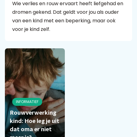
Wie verlies en rouw ervaart heeft liefgehad en
dromen gekend. Dat geldt voor jou als ouder
Praat mee
van een kind met een beperking, maar ook
voor je kind zelf.
Clientdossier
Wiki
Mijn
Over
Contact
Sophi
Sophi
INFORMATIEF
Rouwverwerking
kind: Hoe leg je uit
dat oma er niet
meer is?