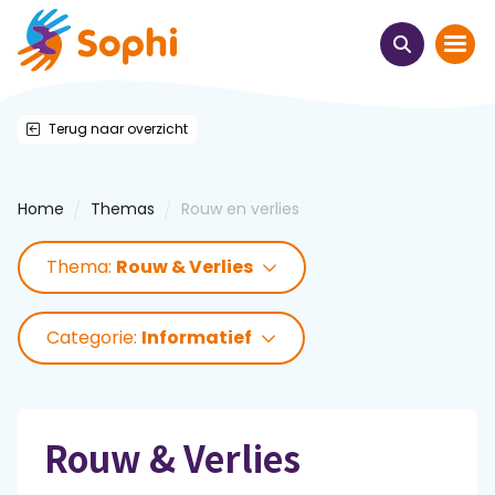
Terug naar overzicht
Home
Thema's
/
/
Home
Themas
Rouw en verlies
Uit het hart
Thema:
Rouw & Verlies
Leren & ontmoeten
Categorie:
Informatief
Webinars
E-learnings
Rouw & Verlies
Themabijeenkomsten