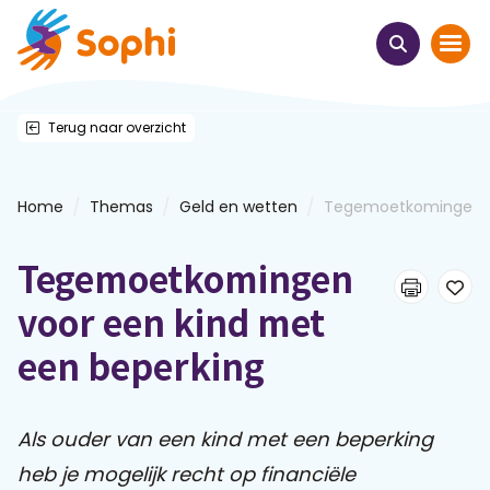
Terug naar overzicht
Home
Thema's
/
/
/
Home
Themas
Geld en wetten
Tegemoetkomingen vo
Uit het hart
Tegemoetkomingen
Leren & ontmoeten
voor een kind met
een beperking
Webinars
E-learnings
Als ouder van een kind met een beperking
heb je mogelijk recht op financiële
Themabijeenkomsten