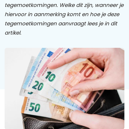
tegemoetkomingen. Welke dit zijn, wanneer je
hiervoor in aanmerking komt en hoe je deze
Praat mee
tegemoetkomingen aanvraagt lees je in dit
artikel.
Clientdossier
Wiki
Mijn
Over
Contact
Sophi
Sophi