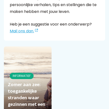
persoonlijke verhalen, tips en stellingen die te
maken hebben met jouw leven.
Praat mee
Heb je een suggestie voor een onderwerp?
Mail ons dan.
Clientdossier
Wiki
Mijn
Over
Contact
Sophi
Sophi
INFORMATIEF
Zomer aan zee:
toegankelijke
stranden waar
gezinnen met een