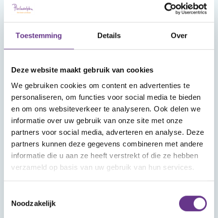
INFORMATIEF
INFORMATIEF
Het belang
De
Toestemming
Details
Over
van slaap
veranderende
rol van
moeders door
Deze website maakt gebruik van cookies
de decennia
We gebruiken cookies om content en advertenties te
heen
personaliseren, om functies voor social media te bieden
en om ons websiteverkeer te analyseren. Ook delen we
informatie over uw gebruik van onze site met onze
partners voor social media, adverteren en analyse. Deze
partners kunnen deze gegevens combineren met andere
informatie die u aan ze heeft verstrekt of die ze hebben
verzameld op basis van uw gebruik van hun services.
INFORMATIEF
INFORMATIEF
Symposium
Toestemmingsselectie
Het belang
'Kwetsbaarheid
Noodzakelijk
van Positieve
en Kracht in