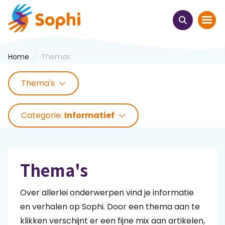
/
Home
Themas
Home
Thema's
Thema's
Categorie:
Informatief
Uit het hart
Leren & ontmoeten
Thema's
Webinars
Over allerlei onderwerpen vind je informatie
E-learnings
en verhalen op Sophi. Door een thema aan te
klikken verschijnt er een fijne mix aan artikelen,
Themabijeenkomsten