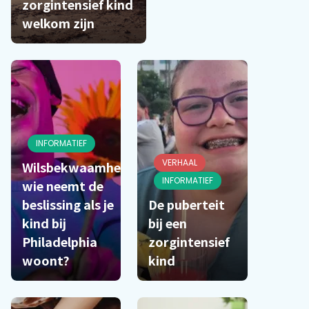
zorgintensief kind
welkom zijn
INFORMATIEF
VERHAAL
Wilsbekwaamheid:
INFORMATIEF
wie neemt de
beslissing als je
De puberteit
kind bij
bij een
Philadelphia
zorgintensief
woont?
kind