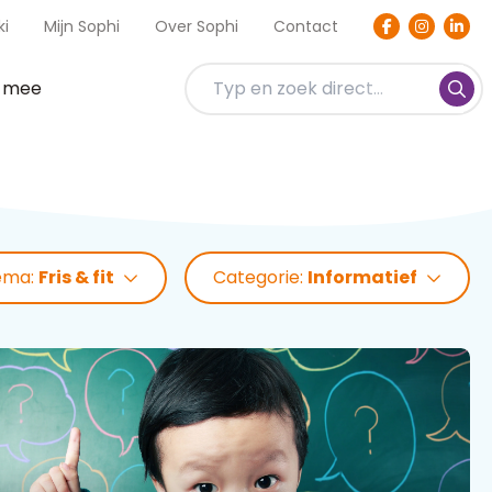
ki
Mijn Sophi
Over Sophi
Contact
t mee
ema:
Fris & fit
Categorie:
Informatief