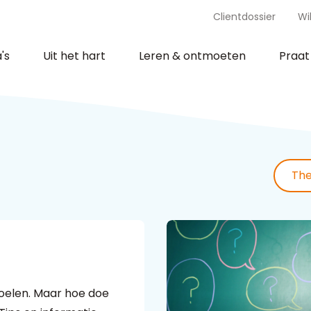
Clientdossier
Wi
's
Uit het hart
Leren & ontmoeten
Praa
Th
 voelen. Maar hoe doe