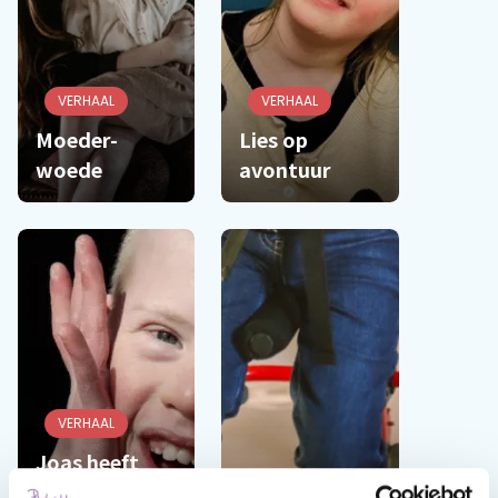
VERHAAL
VERHAAL
Moeder-
Lies op
woede
avontuur
VERHAAL
Joas heeft
downsyndroom