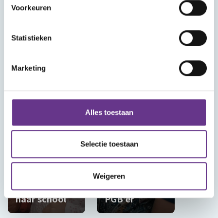
VERHAAL
Zijn die
Voorkeuren
Voor altijd in
stempels echt
ons hart
nodig?
Statistieken
Marketing
Alles toestaan
VERHAAL
Selectie toestaan
Dagbesteding
VERHAAL
of school,
Weigeren
Anna kan niet
inclusief
naar school
PGB'er