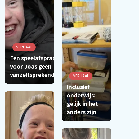
VERHAAL
Een speelafspraak is
voor Joas geen
vanzelfsprekendheid
VERHAAL
Inclusief
onderwijs:
gelijk in het
anders zijn