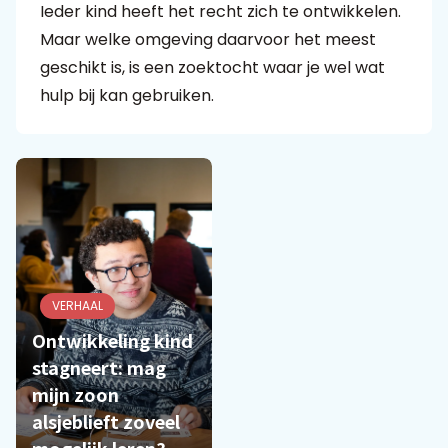
Ieder kind heeft het recht zich te ontwikkelen.
Maar welke omgeving daarvoor het meest
Praat mee
geschikt is, is een zoektocht waar je wel wat
hulp bij kan gebruiken.
Clientdossier
Wiki
Mijn
Over
Contact
Sophi
Sophi
VERHAAL
Ontwikkeling kind
stagneert: mag
mijn zoon
alsjeblieft zoveel
mogelijk leren?