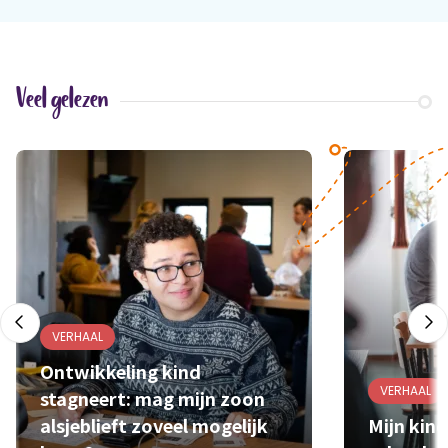
Veel gelezen
VERHAAL
Ontwikkeling kind
VERHAAL
stagneert: mag mijn zoon
alsjeblieft zoveel mogelijk
Mijn kind