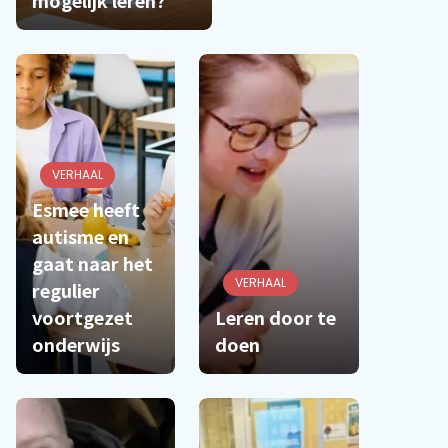
VERHAAL
Esmee heeft
autisme en
gaat naar het
VERHAAL
regulier
voortgezet
Leren door te
onderwijs
doen