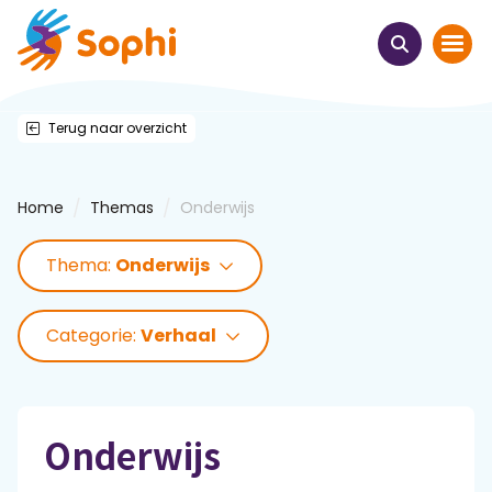
Terug naar overzicht
Home
Thema's
/
/
Home
Themas
Onderwijs
Uit het hart
Thema:
Onderwijs
Leren & ontmoeten
Categorie:
Verhaal
Webinars
E-learnings
Onderwijs
Themabijeenkomsten