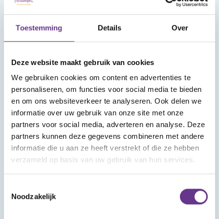
en zit op
zwemles
VERHAAL
Toestemming
Details
Over
De zoektocht
naar mensen,
Deze website maakt gebruik van cookies
hulpmiddelen
We gebruiken cookies om content en advertenties te
en doelen
personaliseren, om functies voor social media te bieden
en om ons websiteverkeer te analyseren. Ook delen we
informatie over uw gebruik van onze site met onze
partners voor social media, adverteren en analyse. Deze
partners kunnen deze gegevens combineren met andere
informatie die u aan ze heeft verstrekt of die ze hebben
verzameld op basis van uw gebruik van hun services.
Toestemmingsselectie
Noodzakelijk
VERHAAL